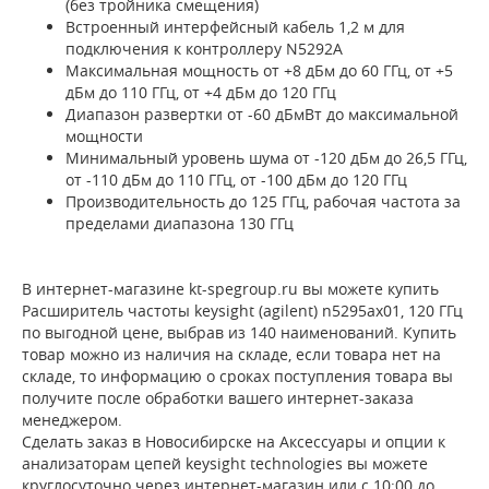
(без тройника смещения)
Встроенный интерфейсный кабель 1,2 м для
подключения к контроллеру N5292A
Максимальная мощность от +8 дБм до 60 ГГц, от +5
дБм до 110 ГГц, от +4 дБм до 120 ГГц
Диапазон развертки от -60 дБмВт до максимальной
мощности
Минимальный уровень шума от -120 дБм до 26,5 ГГц,
от -110 дБм до 110 ГГц, от -100 дБм до 120 ГГц
Производительность до 125 ГГц, рабочая частота за
пределами диапазона 130 ГГц
В интернет-магазине kt-spegroup.ru вы можете купить
Расширитель частоты keysight (agilent) n5295ax01, 120 ГГц
по выгодной цене, выбрав из 140 наименований. Купить
товар можно из наличия на складе, если товара нет на
складе, то информацию о сроках поступления товара вы
получите после обработки вашего интернет-заказа
менеджером.
Сделать заказ в Новосибирске на Аксессуары и опции к
анализаторам цепей keysight technologies вы можете
круглосуточно через интернет-магазин или с 10:00 до