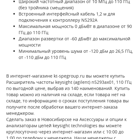
Широкий частотный диапазон от 10 МГц до 110 ГГц
(без тройника смещения)
Встроенный интерфейсный кабель 1,2 м для
подключения к контроллеру N5292A
Максимальная мощность 0 дБмВт в диапазоне от 90
ГГц до 110 ГГц
Диапазон развертки от -60 дБмВт до максимальной
мощности
Минимальный уровень шума от -120 дБм до 26,5 ГГц,
от -110 дБм до 110 ГГц
В интернет-магазине kt-spegroup.ru вы можете купить
Расширитель частоты keysight (agilent) n5293ax01, 110 ГГц
по выгодной цене, выбрав из 140 наименований. Купить
товар можно из наличия на складе, если товара нет на
складе, то информацию о сроках поступления товара вы
получите после обработки вашего интернет-заказа
менеджером.
Сделать заказ в Новосибирске на Аксессуары и опции к
анализаторам цепей keysight technologies вы можете
круглосуточно через интернет-магазин или с 10:00 до
1:00 по телефону у менеджера. Наши менеджеры с