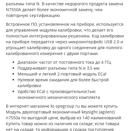
разъемы типа N. В качестве недорогого продукта замена
N7550A делает более экономичной замену, чем
повторную сертификацию.
Встроенное ПО, установленное на приборе, используется
для управления модулем калибровки, что делает его
полностью интегрированным решением. Код калибровки
на приборе передается через микроинтерфейс USB 2.0 и
упрощает калибровку до одного соединения для полного
калиброванного измерения с двумя портами.
Диапазон частот от постоянного тока до 4 ГГц
Поддерживает разъемы типа N и 3,5 мм
Меньший и легкий 2-портовый модуль ECal
Нулевое время ожидания для более быстрой
калибровки
Удобство ECal с производительностью
экономичного механического комплекта
В интернет-магазине kt-spegroup.ru вы можете купить
Модуль двухпортовый экономичный keysight (agilent)
n7550a по выгодной цене, выбрав из 140 наименований.
Купить товар можно из наличия на складе, если товара
нет на складе, то информацию о сроках поступления