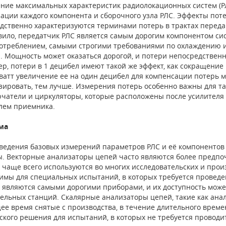
ние максимальных характеристик радиолокационных систем (РЛ
ации каждого компонента и сборочного узла РЛС. Эффекты пот
дственно характеризуются терминами потерь в трактах переда
вило, передатчик РЛС является самым дорогим компонентом си
отреблением, самыми строгими требованиями по охлаждению 
. Мощность может оказаться дорогой, и потери непосредствен
р, потери в 1 децибел имеют такой же эффект, как сокращени
аватт увеличение ее на один децибел для компенсации потерь 
ировать, тем лучше. Измерения потерь особенно важны для та
чатели и циркуляторы, которые расположены после усилител
лем приемникa.
ма
ведения базовых измерений параметров РЛС и её компонентов
. Векторные анализаторы цепей часто являются более предп
 чаще всего используются во многих исследовательских и про
имы для специальных испытаний, в которых требуется проведе
и являются самыми дорогими приборами, и их доступность може
ельных станций. Скалярные анализаторы цепей, такие как анал
ее время снятые с производства, в течение длительного време
ского решения для испытаний, в которых не требуется проводи