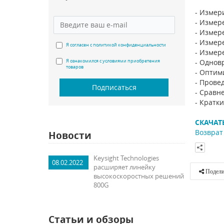
- Измер
- Измер
- Измер
- Измер
Я согласен с политикой конфиденциальности
- Измер
- Однов
Я ознакомился с условиями приобретения
товаров
- Оптим
- Прове
Подписаться
- Сравн
- Кратк
СКАЧАТ
Возврат 
Новости
Keysight Technologies
08.02.2022
расширяет линейку
Подели
высокоскоростных решений
800G
Статьи и обзоры