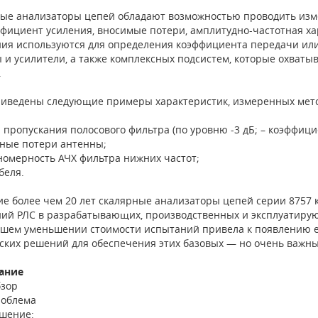
ые анализаторы цепей обладают возможностью проводить изме
ффициент усиления, вносимые потери, амплитудно-частотная ха
ия используются для определения коэффициента передачи или 
 и усилители, а также комплексных подсистем, которые охваты
.
иведены следующие примеры характеристик, измеренных мето
а пропускания полосового фильтра (по уровню -3 дБ; – коэффиц
тные потери антенны;
номерность АЧХ фильтра нижних частот;
абеля.
ие более чем 20 лет скалярные анализаторы цепей серии 8757
ий РЛС в разрабатывающих, производственных и эксплуатирую
шем уменьшении стоимости испытаний привела к появлению е
ских решений для обеспечения этих базовых — но очень важн
ание
зор
облема
шение: