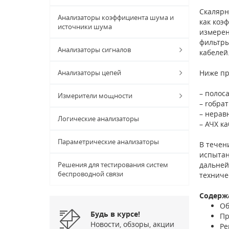
Скалярн
Анализаторы коэффициента шума и
как коэ
источники шума
измерен
фильтры
Анализаторы сигналов
кабелeй
Анализаторы цепей
Ниже пр
– полос
Измерители мощности
– rобра
– нерав
Логические анализаторы
– АЧХ к
Параметрические анализаторы
В течен
испытан
Решения для тестирования систем
дальней
беспроводной связи
техниче
Содерж
Об
Будь в курсе!
Пр
Новости, обзоры, акции
Ре