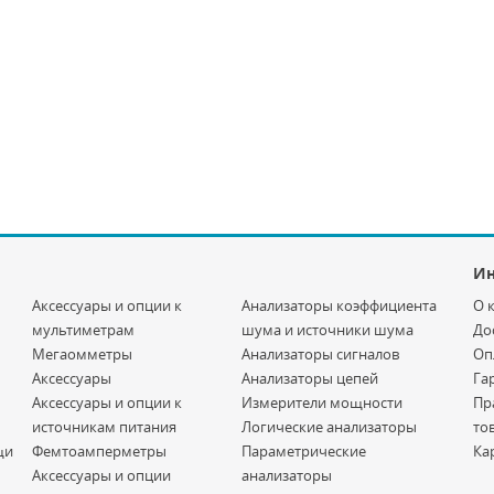
И
Аксессуары и опции к
Анализаторы коэффициента
О 
мультиметрам
шума и источники шума
До
Мегаомметры
Анализаторы сигналов
Оп
Аксессуары
Анализаторы цепей
Га
Аксессуары и опции к
Измерители мощности
Пр
источникам питания
Логические анализаторы
то
щи
Фемтоамперметры
Параметрические
Ка
Аксессуары и опции
анализаторы