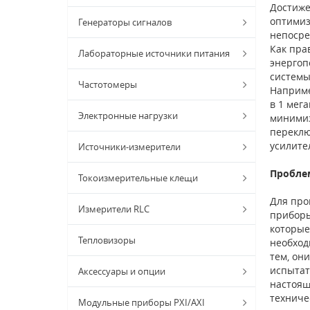
Достиже
оптимиз
Генераторы сигналов
непосре
Как пра
Лабораторные источники питания
энергоп
системы
Частотомеры
Наприме
в 1 мег
Электронные нагрузки
минимиз
переклю
усилите
Источники-измерители
Пробле
Токоизмерительные клещи
Для про
Измерители RLC
приборы
которые
Тепловизоры
необход
тем, он
испытат
Аксессуары и опции
настоящ
техниче
Модульные приборы PXI/AXI