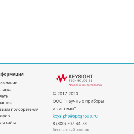
нформация
компании
ставка
© 2017-2020
лата
ООО "Научные приборы
рантия
и системы"
авила приобретения
варов
keysight@spegroup.ru
рта сайта
8 (800) 707-44-73
бесплатный звонок