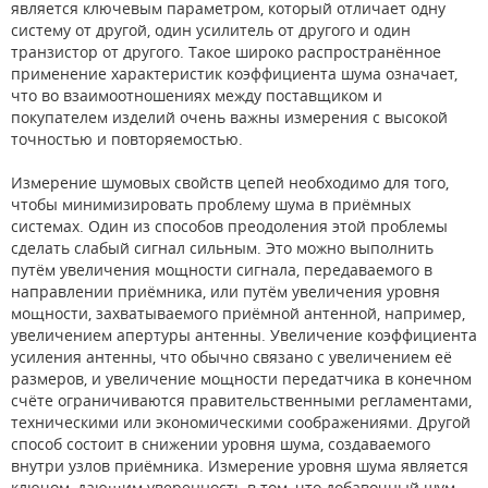
является ключевым параметром, который отличает одну
систему от другой, один усилитель от другого и один
транзистор от другого. Такое широко распространённое
применение характеристик коэффициента шума означает,
что во взаимоотношениях между поставщиком и
покупателем изделий очень важны измерения с высокой
точностью и повторяемостью.
Измерение шумовых свойств цепей необходимо для того,
чтобы минимизировать проблему шума в приёмных
системах. Один из способов преодоления этой проблемы
сделать слабый сигнал сильным. Это можно выполнить
путём увеличения мощности сигнала, передаваемого в
направлении приёмника, или путём увеличения уровня
мощности, захватываемого приёмной антенной, например,
увеличением апертуры антенны. Увеличение коэффициента
усиления антенны, что обычно связано с увеличением её
размеров, и увеличение мощности передатчика в конечном
счёте ограничиваются правительственными регламентами,
техническими или экономическими соображениями. Другой
способ состоит в снижении уровня шума, создаваемого
внутри узлов приёмника. Измерение уровня шума является
ключом, дающим уверенность в том, что добавочный шум