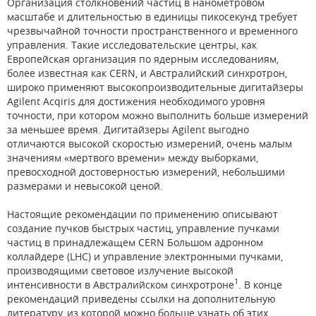
Организация столкновений частиц в нанометровом
масштабе и длительностью в единицы пикосекунд требует
чрезвычайной точности пространственного и временного
управления. Такие исследовательские центры, как
Европейская организация по ядерным исследованиям,
более известная как CERN, и Австралийский синхротрон,
широко применяют высокопроизводительные дигитайзеры
Agilent Acqiris для достижения необходимого уровня
точности, при котором можно выполнить больше измерений
за меньшее время. Дигитайзеры Agilent выгодно
отличаются высокой скоростью измерений, очень малым
значениям «мертвого времени» между выборками,
превосходной достоверностью измерений, небольшими
размерами и невысокой ценой.
Настоящие рекомендации по применению описывают
создание пучков быстрых частиц, управление пучками
частиц в принадлежащем CERN Большом адронном
коллайдере (LHC) и управление электронными пучками,
производящими световое излучение высокой
1
интенсивности в Австралийском синхротроне
. В конце
рекомендаций приведены ссылки на дополнительную
литературу, из которой можно больше узнать об этих