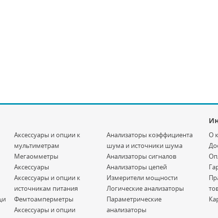
И
Аксессуары и опции к
Анализаторы коэффициента
О 
мультиметрам
шума и источники шума
До
Мегаомметры
Анализаторы сигналов
Оп
Аксессуары
Анализаторы цепей
Га
Аксессуары и опции к
Измерители мощности
Пр
источникам питания
Логические анализаторы
то
щи
Фемтоамперметры
Параметрические
Ка
Аксессуары и опции
анализаторы