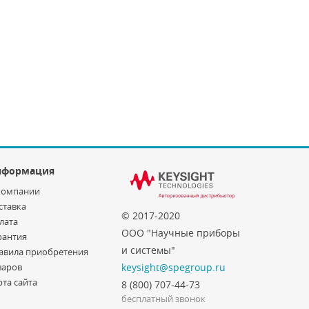
нформация
компании
ставка
© 2017-2020
лата
ООО "Научные приборы
рантия
и системы"
авила приобретения
варов
keysight@spegroup.ru
рта сайта
8 (800) 707-44-73
бесплатный звонок