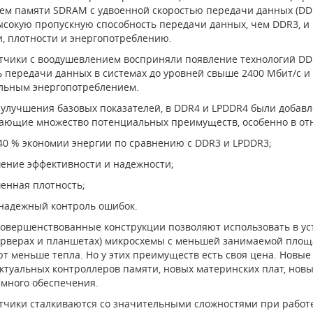
ем памяти SDRAM с удвоенной скоростью передачи данных (DD
ысокую пропускную способность передачи данных, чем DDR3, и
и, плотности и энергопотреблению.
тчики с воодушевлением восприняли появление технологий DDR
ь передачи данных в системах до уровней свыше 2400 Мбит/с и
ьным энергопотреблением.
улучшения базовых показателей, в DDR4 и LPDDR4 были добав
ающие множество потенциальных преимуществ, особенно в от
–40 % экономии энергии по сравнению с DDR3 и LPDDR3;
ение эффективности и надежности;
енная плотность;
 надежный контроль ошибок.
совершенствованные конструкции позволяют использовать в уст
рверах и планшетах) микросхемы с меньшей занимаемой площ
т меньше тепла. Но у этих преимуществ есть своя цена. Новые
ктуальных контроллеров памяти, новых материнских плат, новы
много обеспечения.
тчики сталкиваются со значительными сложностями при рабо