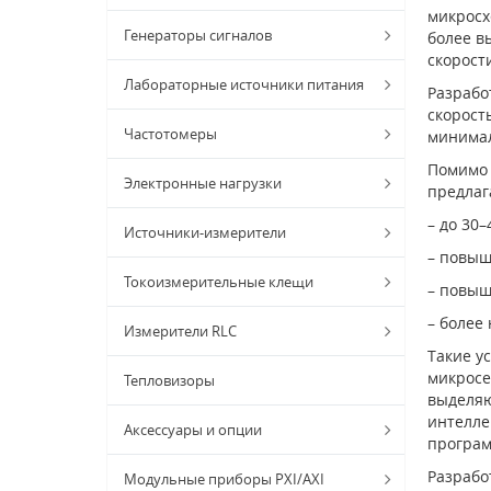
микросх
Генераторы сигналов
более в
скорост
Лабораторные источники питания
Разрабо
скорост
Частотомеры
минимал
Помимо 
Электронные нагрузки
предлаг
– до 30
Источники-измерители
– повыш
Токоизмерительные клещи
– повыш
– более
Измерители RLC
Такие у
микросе
Тепловизоры
выделяю
интелле
Аксессуары и опции
програм
Разрабо
Модульные приборы PXI/AXI