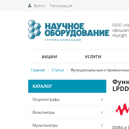
Войти
Регистрация
ООО «На
официал
Keysight
АКЦИИ
УСЛУГИ
Главная
Статьи
Функциональные и приемочные
Функ
КАТАЛОГ
LPDD
Осциллографы
Вольтметры
Мультиметры
DDR4 и 