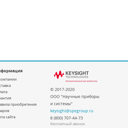
нформация
компании
ставка
© 2017-2020
лата
ООО "Научные приборы
рантия
и системы"
авила приобретения
варов
keysight@spegroup.ru
рта сайта
8 (800) 707-44-73
бесплатный звонок