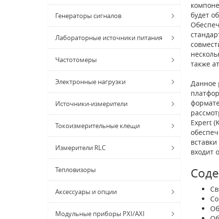
компоне
будет о
Генераторы сигналов
Обеспеч
стандар
Лабораторные источники питания
совмест
несколь
Частотомеры
также а
Электронные нагрузки
Данное 
платфор
формате
Источники-измерители
рассмот
Expert (
Токоизмерительные клещи
обеспеч
вставки
Измерители RLC
входит 
Тепловизоры
Соде
Св
Аксессуары и опции
Со
Об
Модульные приборы PXI/AXI
Об