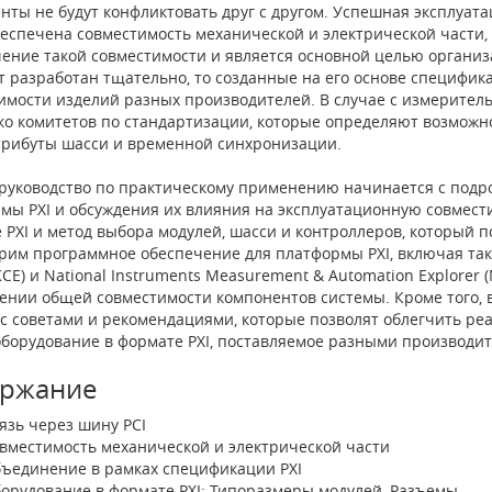
нты не будут конфликтовать друг с другом. Успешная эксплуата
беспечена совместимость механической и электрической части,
ение такой совместимости и является основной целью органи
т разработан тщательно, то созданные на его основе специфик
имости изделий разных производителей. В случае с измерител
ко комитетов по стандартизации, которые определяют возможн
трибуты шасси и временной синхронизации.
руководство по практическому применению начинается с подро
мы PXI и обсуждения их влияния на эксплуатационную совмест
 PXI и метод выбора модулей, шасси и контроллеров, который 
рим программное обеспечение для платформы PXI, включая та
KCE) и National Instruments Measurement & Automation Explorer 
ении общей совместимости компонентов системы. Кроме того, в
 с советами и рекомендациями, которые позволят облегчить ре
оборудование в формате PXI, поставляемое разными производи
ржание
язь через шину PCI
вместимость механической и электрической части
ъединение в рамках спецификации PXI
орудование в формате PXI: Типоразмеры модулей, Разъемы