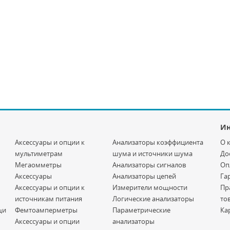
И
Аксессуары и опции к
Анализаторы коэффициента
О 
мультиметрам
шума и источники шума
До
Мегаомметры
Анализаторы сигналов
Оп
Аксессуары
Анализаторы цепей
Га
Аксессуары и опции к
Измерители мощности
Пр
источникам питания
Логические анализаторы
то
щи
Фемтоамперметры
Параметрические
Ка
Аксессуары и опции
анализаторы