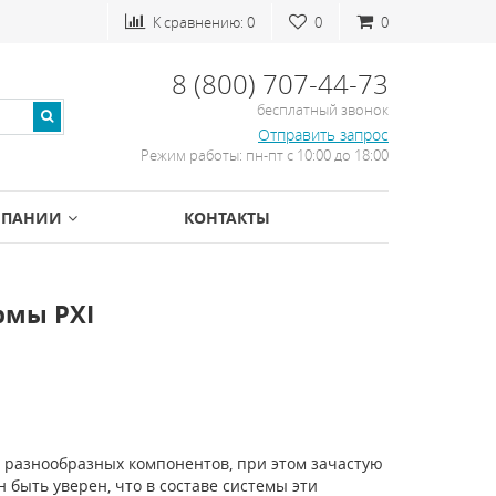
К сравнению:
0
0
0
8 (800) 707-44-73
бесплатный звонок
Отправить запрос
Режим работы: пн-пт с 10:00 до 18:00
МПАНИИ
КОНТАКТЫ
рмы PXI
 разнообразных компонентов, при этом зачастую
быть уверен, что в составе системы эти