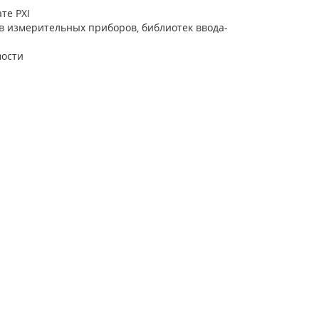
те PXI
 измерительных приборов, библиотек ввода-
мости