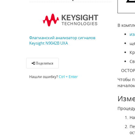
В компл
из
Флагманский анализатор сигналов
Keysight N9042B UXA
ще
Кр
Св
Поделиться
ОСТОР
Нашли ошибку?
Ctrl + Enter
Чтобы п
началом
Изме
Процед
На
Пе
ос