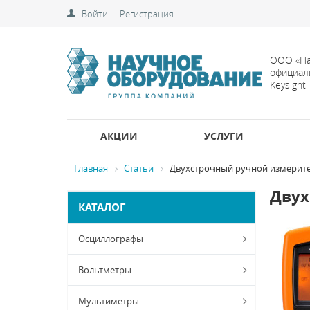
Войти
Регистрация
ООО «На
официал
Keysight
АКЦИИ
УСЛУГИ
Главная
Статьи
Двухстрочный ручной измерител
Двух
КАТАЛОГ
Осциллографы
Вольтметры
Мультиметры