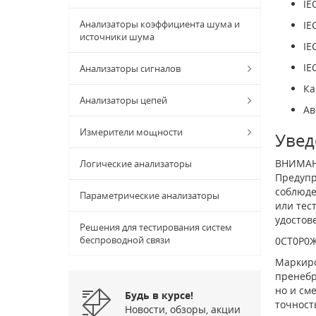
IE
Анализаторы коэффициента шума и
IE
источники шума
IE
IE
Анализаторы сигналов
Ка
Анализаторы цепей
Ав
Измерители мощности
Увед
ВНИМАН
Логические анализаторы
Предупр
соблюде
Параметрические анализаторы
или тес
удостов
Решения для тестирования систем
беспроводной связи
0СТ0Р0Ж
Маркиро
пренебр
но и см
Будь в курсе!
точност
Новости, обзоры, акции