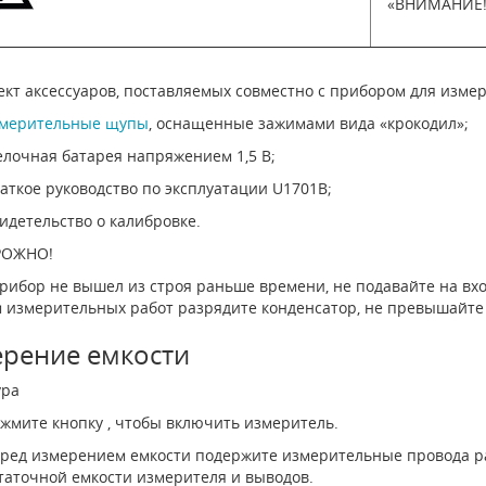
«ВНИМАНИЕ!
ект аксессуаров, поставляемых совместно с прибором для изм
мерительные щупы
, оснащенные зажимами вида «крокодил»;
лочная батарея напряжением 1,5 В;
аткое руководство по эксплуатации U1701B;
идетельство о калибровке.
ОЖНО!
рибор не вышел из строя раньше времени, не подавайте на вх
 измерительных работ разрядите конденсатор, не превышайте
рение емкости
ура
жмите кнопку , чтобы включить измеритель.
ред измерением емкости подержите измерительные провода ра
таточной емкости измерителя и выводов.