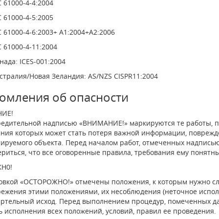
C 61000-4-4:2004
C 61000-4-5:2005
C 61000-4-6:2003+ A1:2004+A2:2006
C 61000-4-11:2004
нада: ICES-001:2004
стралия/Новая Зеландия: AS/NZS CISPR11:2004
омления об опасности
ИЕ!
едительной надписью «ВНИМАНИЕ!» маркируются те работы, п
ния которых может стать потеря важной информации, повреж
тируемого объекта. Перед началом работ, отмеченных надпись
ериться, что все оговоренные правила, требования ему понятн
Н0!
вкой «ОСТОРОЖНО!» отмечены положения, к которым нужно сле
ежения этими положениями, их несоблюдения (неточное исполн
ертельный исход. Перед выполнением процедур, помеченных д
ь исполнения всех положений, условий, правил ее проведения.