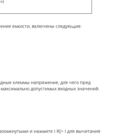
»)
ерения емкости, включены следующие:
одные клеммы напряжение, для чего пред
 максимально допустимых входных значений.
зомкнутыми и нажмите I R[> I для вычитания