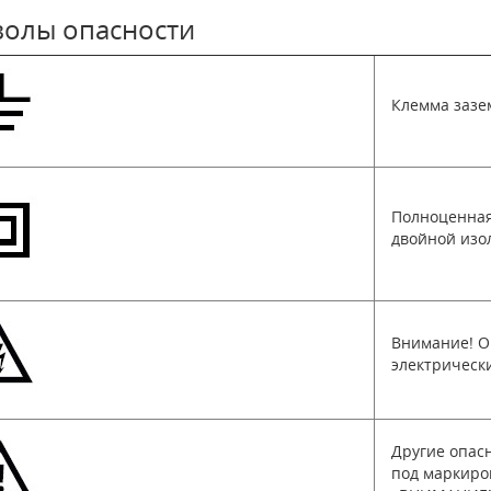
олы опасности
Клемма зазе
Полноценная
двойной изо
Внимание! О
электрическ
Другие опасн
под маркиро