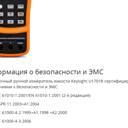
рмация о безопасности и ЭMC
очный ручной измеритель емкости Keysight U1701B сертифици
ниями к безопасности и ЭМС:
C 61010-1:2001/EN 61010-1:2001 (2-я редакция)
SPR 11:2003+A1:2004
C 61000-4-2:1995+A1:1998 +A2:2000
C 61000-4-3:2006