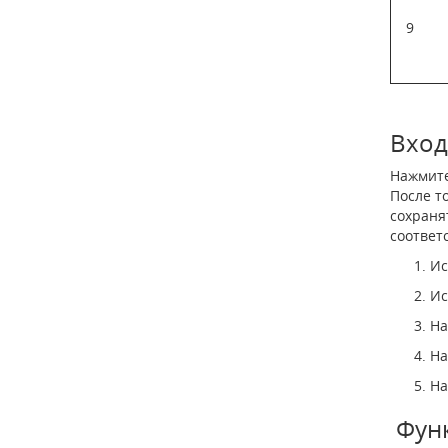
9
Вход
Нажмите
После т
сохраня
соответ
Ис
Ис
На
На
На
Фун