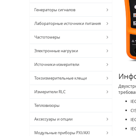
Генераторы сигналов
Лабораторные источники питания
Частотомеры
Электронные нагрузки
Источники-измерители
Инфо
Токоизмерительные клещи
Двухстр
Измерители RLC
требова
IE
Тепловизоры
CI
Аксессуары и опции
IE
IE
Модульные приборы PXI/AXI