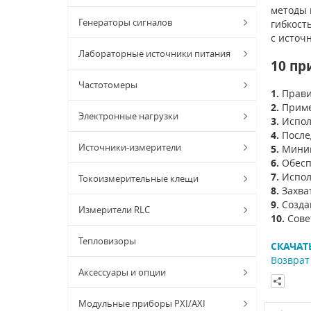
методы 
Генераторы сигналов
гибкост
с источ
Лабораторные источники питания
10 пр
Частотомеры
1.
Прави
2.
Приме
Электронные нагрузки
3.
Испол
4.
После
Источники-измерители
5.
Миним
6.
Обесп
7.
Испол
Токоизмерительные клещи
8.
Захват
9.
Созда
Измерители RLC
10.
Совет
Тепловизоры
СКАЧАТ
Возврат 
Аксессуары и опции
Модульные приборы PXI/AXI