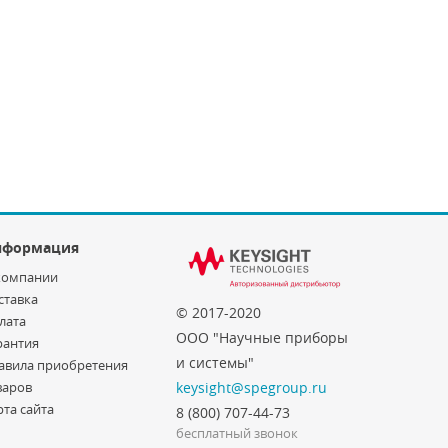
нформация
компании
ставка
© 2017-2020
лата
ООО "Научные приборы
рантия
и системы"
авила приобретения
варов
keysight@spegroup.ru
рта сайта
8 (800) 707-44-73
бесплатный звонок