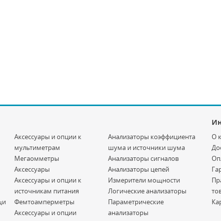
И
Аксессуары и опции к
Анализаторы коэффициента
О 
мультиметрам
шума и источники шума
До
Мегаомметры
Анализаторы сигналов
Оп
Аксессуары
Анализаторы цепей
Га
Аксессуары и опции к
Измерители мощности
Пр
источникам питания
Логические анализаторы
то
щи
Фемтоамперметры
Параметрические
Ка
Аксессуары и опции
анализаторы