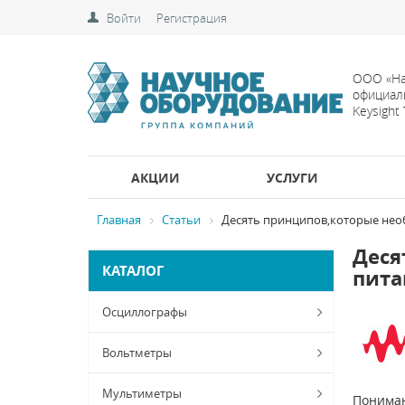
Войти
Регистрация
ООО «На
официал
Keysight
АКЦИИ
УСЛУГИ
Главная
Статьи
Десять принципов,которые необ
Деся
КАТАЛОГ
пита
Осциллографы
Вольтметры
Мультиметры
Пониман