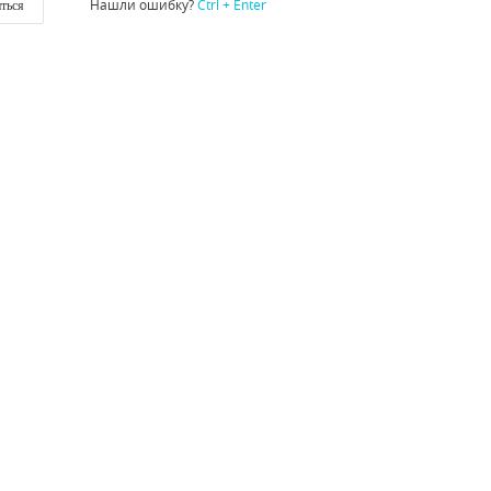
Нашли ошибку?
Ctrl + Enter
ться