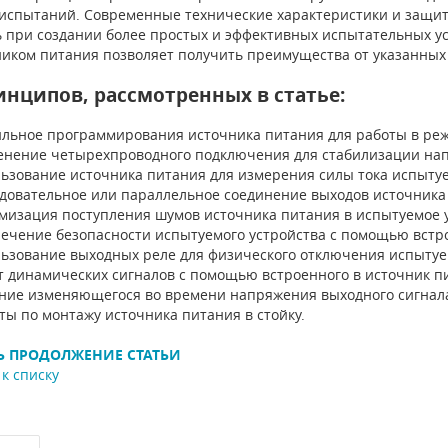
испытаний. Современные технические характеристики и защи
ь при создании более простых и эффективных испытательных у
ником питания позволяет получить преимущества от указанных 
инципов, рассмотренных в статье:
льное программирования источника питания для работы в реж
нение четырехпроводного подключения для стабилизации нап
ьзование источника питания для измерения силы тока испытуе
довательное или параллельное соединение выходов источника
изация поступления шумов источника питания в испытуемое у
ечение безопасности испытуемого устройства с помощью встр
ьзование выходных реле для физического отключения испытуем
 динамических сигналов с помощью встроенного в источник п
ние изменяющегося во времени напряжения выходного сигнала 
ы по монтажу источника питания в стойку.
Ь ПРОДОЛЖЕНИЕ СТАТЬИ
к списку