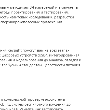
овым методикам ВЧ измерений и включает в
етоды проектирования и тестирования,
ость квантовых исследований, разработки
и сверхширокополосных приложений.
ия Keysight помогут вам на всех этапах
 цифровых устройств (USB4, интегрированная
рования и моделирования до анализа, отладки и
е требуемым стандартам, целостности питания
 о комплексной проверке экосистемы
bility, систем беспилотного вождения до
омобилей. Узнайте, как тестировать