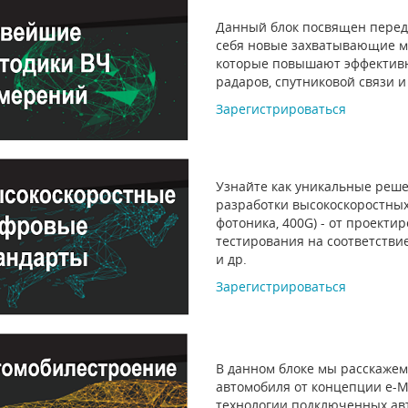
Данный блок посвящен перед
себя новые захватывающие м
которые повышают эффективн
радаров, спутниковой связи 
Зарегистрироваться
Узнайте как уникальные решен
разработки высокоскоростных
фотоника, 400G) - от проекти
тестирования на соответстви
и др.
Зарегистрироваться
В данном блоке мы расскажем
автомобиля от концепции e-Mo
технологии подключенных авт