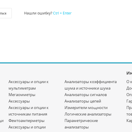
Нашли ошибку?
Ctrl + Enter
ться
И
Аксессуары и опции к
Анализаторы коэффициента
О 
мультиметрам
шума и источники шума
До
Мегаомметры
Анализаторы сигналов
Оп
Аксессуары
Анализаторы цепей
Га
Аксессуары и опции к
Измерители мощности
Пр
источникам питания
Логические анализаторы
то
щи
Фемтоамперметры
Параметрические
Ка
Аксессуары и опции
анализаторы