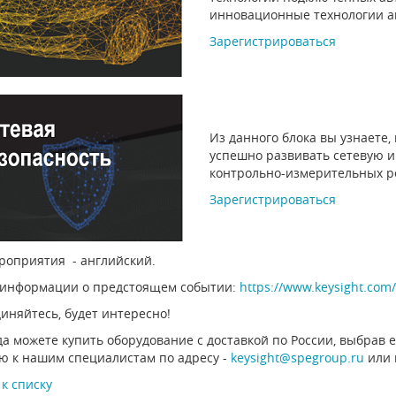
инновационные технологии а
Зарегистрироваться
Из данного блока вы узнаете,
успешно развивать сетевую 
контрольно-измерительных ре
Зарегистрироваться
роприятия - английский.
информации о предстоящем событии:
https://www.keysight.com/
иняйтесь, будет интересно!
да можете купить оборудование с доставкой по России, выбрав е
 к нашим специалистам по адресу -
keysight@spegroup.ru
или 
к списку