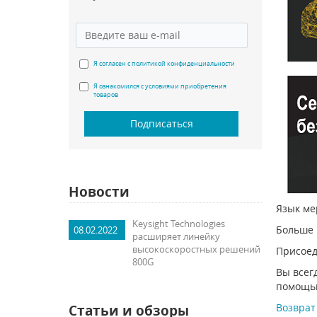
Я согласен с политикой конфиденциальности
Я ознакомился с условиями приобретения
товаров
Подписаться
Новости
Язык ме
Keysight Technologies
Больше 
08.02.2022
расширяет линейку
высокоскоростных решений
Присоед
800G
Вы всег
помощью
Возврат 
Статьи и обзоры