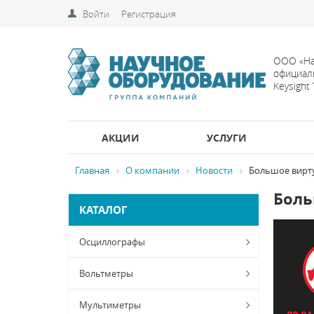
Войти
Регистрация
ООО «На
официал
Keysight
АКЦИИ
УСЛУГИ
Главная
О компании
Новости
Большое вирту
Боль
КАТАЛОГ
Осциллографы
Вольтметры
Мультиметры