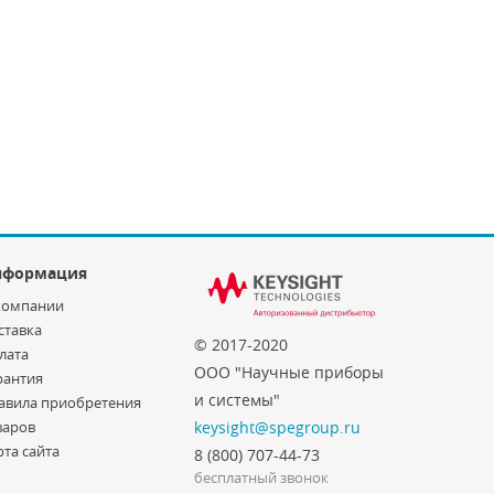
нформация
компании
ставка
© 2017-2020
лата
ООО "Научные приборы
рантия
и системы"
авила приобретения
варов
keysight@spegroup.ru
рта сайта
8 (800) 707-44-73
бесплатный звонок