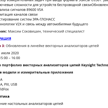
ючевые сложности для устройств беспроводной связиОбновлен
ализа сигналов 89600 VSA
итация каналов связи
стирование систем ЭРА-ГЛОНАСС
хнологии V2X и связь между автомобилями будущего
чик
:
Максим Соковишин, технический специалист
РАЦИЯ
 3
:
Обновления в линейке векторных анализаторов цепей
 июля 2020
15:00 – 16:00
р портфолио векторных анализаторов цепей
Keysight
Techno
е модели и измерительные приложения
NA
A, PXI, USB
eldFox
итика
ение настольных анализаторов цепей