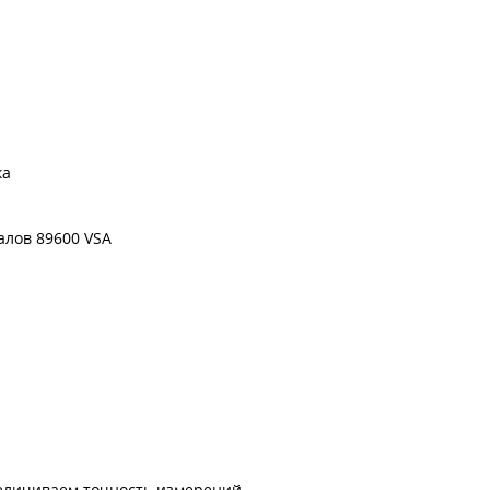
ка
алов 89600 VSA
величиваем точность измерений