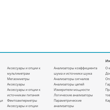
И
Аксессуары и опции к
Анализаторы коэффициента
О 
мультиметрам
шума и источники шума
До
Мегаомметры
Анализаторы сигналов
Оп
Аксессуары
Анализаторы цепей
Га
Аксессуары и опции к
Измерители мощности
Пр
источникам питания
Логические анализаторы
то
щи
Фемтоамперметры
Параметрические
Ка
Аксессуары и опции
анализаторы