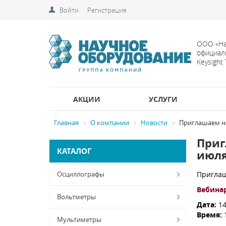
Войти
Регистрация
ООО «На
официал
Keysight
АКЦИИ
УСЛУГИ
Главная
О компании
Новости
Приглашаем на
Приг
КАТАЛОГ
июл
Осциллографы
Приглаш
Вебинар
Вольтметры
Дата:
14
Время:
Мультиметры