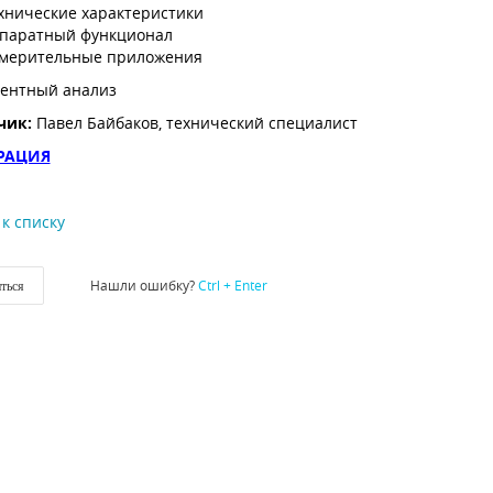
хнические характеристики
паратный функционал
мерительные приложения
рентный анализ
чик
:
Павел Байбаков, технический специалист
РАЦИЯ
к списку
Нашли ошибку?
Ctrl + Enter
ться