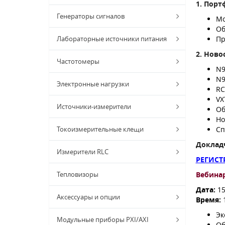
1.
Порт
Генераторы сигналов
Мо
Об
Лабораторные источники питания
Пр
2.
Нов
Частотомеры
N9
N9
Электронные нагрузки
RC
VX
Источники-измерители
Об
Но
Токоизмерительные клещи
Сп
До
клад
Измерители RLC
РЕГИСТ
Тепловизоры
Вебинар
Дата:
15
Аксессуары и опции
Время:
Эк
Модульные приборы PXI/AXI
Об