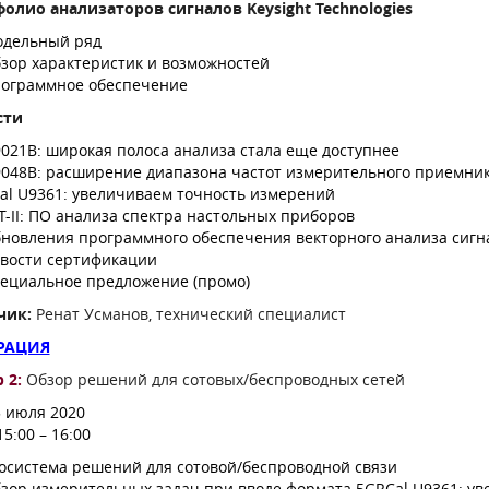
фолио анализаторов сигналов
Keysight Technologies
дельный ряд
зор характеристик и возможностей
ограммное обеспечение
ости
021B: широкая полоса анализа стала еще доступнее
048B: расширение диапазона частот измерительного приемни
al U9361: увеличиваем точность измерений
T-II: ПО анализа спектра настольных приборов
новления программного обеспечения векторного анализа сигн
вости сертификации
ециальное предложение (промо)
чик:
Ренат Усманов, технический специалист
РАЦИЯ
 2:
Обзор решений для сотовых/беспроводных сетей
 июля 2020
15:00 – 16:00
осистема решений для сотовой/беспроводной связи
зор измерительных задач при вводе формата 5GRCal U9361: у