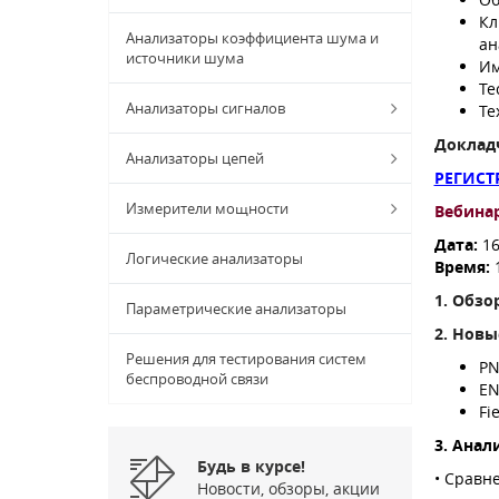
Кл
Анализаторы коэффициента шума и
ан
источники шума
Им
Те
Анализаторы сигналов
Те
Доклад
Анализаторы цепей
РЕГИСТ
Измерители мощности
Вебинар
Дата:
16
Логические анализаторы
Время:
1.
Обзо
Параметрические анализаторы
2.
Новы
Решения для тестирования систем
P
беспроводной связи
EN
Fi
3.
Анал
Будь в курсе!
• Сравн
Новости, обзоры, акции