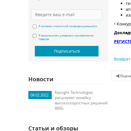
те
ап
из
• Конку
Я согласен с политикой конфиденциальности
Доклад
Я ознакомился с условиями приобретения
товаров
РЕГИСТ
Подписаться
Возврат 
Подели
Новости
Keysight Technologies
08.02.2022
расширяет линейку
высокоскоростных решений
800G
Статьи и обзоры