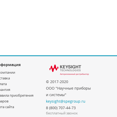
нформация
компании
ставка
© 2017-2020
лата
ООО "Научные приборы
рантия
и системы"
авила приобретения
варов
keysight@spegroup.ru
рта сайта
8 (800) 707-44-73
бесплатный звонок