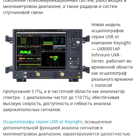
поколения телекоммуникационных систем, работающих в
миллиметровом диапазоне, а также радаров и систем
спутниковой связи.
Новая модель
осциллографов
серии UXR от
компании Keysight
—
UXR0051AP
Infiniium UXR-
Series
работает во
временной области
как осциллограф
реального времени
с полосой
пропускания 5 ГГц, а в частотной области как анализатор
спектра с диапазоном частот до 110 ГГц, обеспечивая
высокую скорость, доступность и гибкость анализа
широкополосных сигналов.
Осциллографы серии UXR от Keysight
, оснащенные
дополнительной функцией анализа сигналов в
миллиметровом диапазоне, характеризуются целостностью