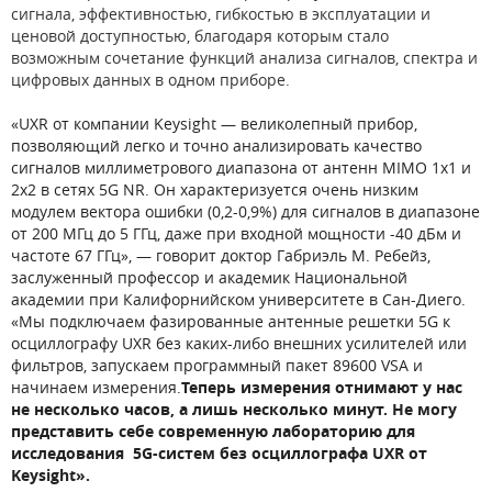
сигнала, эффективностью, гибкостью в эксплуатации и
ценовой доступностью, благодаря которым стало
возможным сочетание функций анализа сигналов, спектра и
цифровых данных в одном приборе.
«UXR от компании Keysight — великолепный прибор,
позволяющий легко и точно анализировать качество
сигналов миллиметрового диапазона от антенн MIMO 1x1 и
2x2 в сетях 5G NR. Он характеризуется очень низким
модулем вектора ошибки (0,2-0,9%) для сигналов в диапазоне
от 200 МГц до 5 ГГц, даже при входной мощности -40 дБм и
частоте 67 ГГц», — говорит доктор Габриэль М. Ребейз,
заслуженный профессор и академик Национальной
академии при Калифорнийском университете в Сан-Диего.
«Мы подключаем фазированные антенные решетки 5G к
осциллографу UXR без каких-либо внешних усилителей или
фильтров, запускаем программный пакет 89600 VSA и
начинаем измерения.
Теперь измерения отнимают у нас
не несколько часов, а лишь несколько минут. Не могу
представить себе современную лабораторию для
исследования 5G-систем без осциллографа UXR от
Keysight».