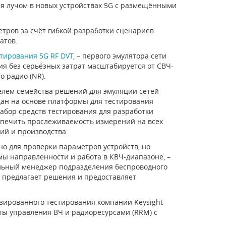
лучом в новых устройствах 5G с размещёнными
ров за счёт гибкой разработки сценариев
атов.
стирования 5G RF DVT
, – первого эмулятора сети
я без серьёзных затрат масштабируется от СВЧ-
о радио (NR).
елем семейства решений для эмуляции сетей
здан на основе платформы для тестирования
набор средств тестирования для разработки
еспечить прослеживаемость измерений на всех
ий и производства.
о для проверки параметров устройств, но
ы направленности и работа в КВЧ-диапазоне, –
ральный менеджер подразделения беспроводного
е предлагает решения и предоставляет
изированного тестирования компании Keysight
сты управления ВЧ и радиоресурсами (RRM) с