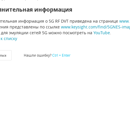
лнительная информация
тельная информация о 5G RF DVT приведена на странице
www.k
ния представлены по ссылке
www.keysight.com/find/5GNES-ima
t для эмуляции сетей 5G можно посмотреть на
YouTube
.
к списку
Нашли ошибку?
Ctrl + Enter
ться