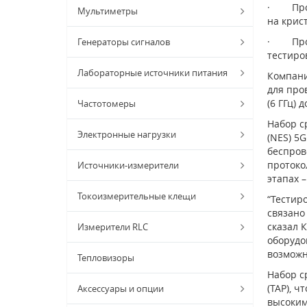
· Прове
Мультиметры
на крис
· Прове
Генераторы сигналов
тестиро
Лабораторные источники питания
Компани
для про
(6 ГГц) 
Частотомеры
Набор с
Электронные нагрузки
(NES) 5
беспров
протоко
Источники-измерители
этапах 
Токоизмерительные клещи
“Тестир
связано
сказал 
Измерители RLC
оборудо
возможн
Тепловизоры
Набор с
(TAP), 
Аксессуары и опции
высоким