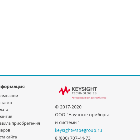
нформация
компании
ставка
© 2017-2020
лата
ООО "Научные приборы
рантия
и системы"
авила приобретения
варов
keysight@spegroup.ru
рта сайта
8 (800) 707-44-73