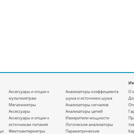
И
Аксессуары и опции к
Анализаторы коэффициента
О 
мультиметрам
шума и источники шума
До
Мегаомметры
Анализаторы сигналов
Оп
Аксессуары
Анализаторы цепей
Га
Аксессуары и опции к
Измерители мощности
Пр
источникам питания
Логические анализаторы
то
щи
Фемтоамперметры
Параметрические
Ка