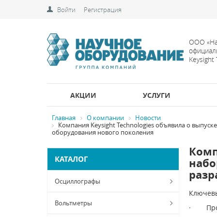
Войти
Регистрация
ООО «На
официал
Keysight
АКЦИИ
УСЛУГИ
Главная
О компании
Новости
Компания Keysight Technologies объявила о выпуск
оборудования нового поколения
Комп
КАТАЛОГ
набо
разр
Осциллографы
Ключевы
Вольтметры
· Прове