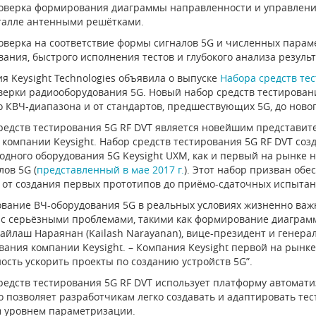
рка формирования диаграммы направленности и управления 
талле антенными решётками.
рка на соответствие формы сигналов 5G и численных парамет
вания, быстрого исполнения тестов и глубокого анализа результ
я Keysight Technologies объявила о выпуске
Набора средств те
верки радиооборудования 5G. Новый набор средств тестировани
до КВЧ-диапазона и от стандартов, предшествующих 5G, до новог
редств тестирования 5G RF DVT является новейшим представит
G компании Keysight. Набор средств тестирования 5G RF DVT со
одного оборудования 5G Keysight UXM, как и первый на рынке 
лов 5G (
представленный в мае 2017 г.
). Этот набор призван об
– от создания первых прототипов до приёмо-сдаточных испытан
ование ВЧ-оборудования 5G в реальных условиях жизненно важн
 с серьёзными проблемами, такими как формирование диаграмм
Кайлаш Нараянан (Kailash Narayanan), вице-президент и гене
вания компании Keysight. – Компания Keysight первой на рынк
ость ускорить проекты по созданию устройств 5G”.
редств тестирования 5G RF DVT использует платформу автомат
что позволяет разработчикам легко создавать и адаптировать те
 уровнем параметризации.