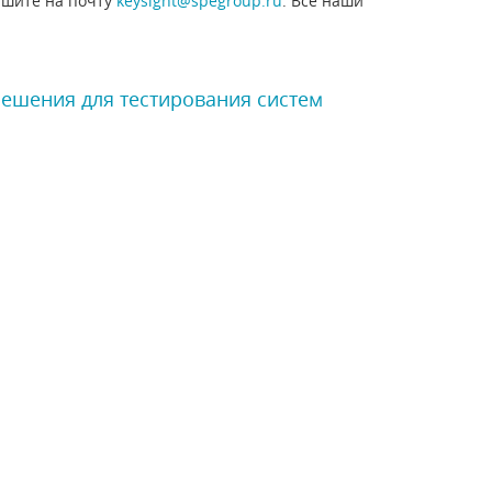
шите на почту
keysight@spegroup.ru
. Все наши
Решения для тестирования систем