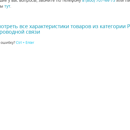
ие у вас вопросы, звоните по телефону
8 (800) 707-44-73
или пи
ты
тут
.
отреть все характеристики товаров из категории 
роводной связи
 ошибку?
Ctrl + Enter