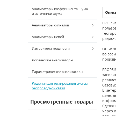
Анализаторы коэффициента шума
Опис
и источники шума
PROPSIM
Анализаторы сигналов
пользо
тестир
Анализаторы цепей
радиоч
Измерители мощности
Он испо
во всем
произв
Логические анализаторы
PROPSI
Параметрические анализаторы
зависит
реалис
Решения для тестирования систем
базовы
беспроводной связи
В интер
цене, в
информ
Просмотренные товары
Сделать
через и