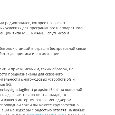
ии радиоканалов, которое позволяет
ых условиях для программного и аппаратного
танций типа MESH/MANET, спутников и
 базовых станций в отрасли беспроводной связи
аботок до приемки и оптимизации
ми и приемниками и, таким образом, не
ности предназначены для сквозного
ительности многомодовых устройств 5G и
ия 5G.
keysight (agilent) propsim f64 rf по выгодной
ладе, если товара нет на складе, то
ки вашего интернет-заказа менеджером.
еспроводной связи вы можете круглосуточно
. Наши менеджеры с радостью ответят на любые