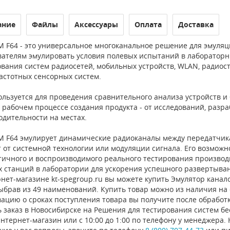
ание
Файлы
Аксессуары
Оплата
Доставка
 F64 - это универсальное многоканальное решение для эмуляц
вателям эмулировать условия полевых испытаний в лабораторн
ования систем радиосетей, мобильных устройств, WLAN, радиос
астотных сенсорных систем.
льзуется для проведения сравнительного анализа устройств и
 рабочем процессе создания продукта - от исследований, разр
одительности на местах.
M F64 эмулирует динамические радиоканалы между передатчика
 от системной технологии или модуляции сигнала. Его возмож
тичного и воспроизводимого реального тестирования производ
х станций в лаборатории для ускорения успешного развертыван
нет-магазине kt-spegroup.ru вы можете купить Эмулятор каналов 
ыбрав из 49 наименований. Купить товар можно из наличия на ск
ацию о сроках поступления товара вы получите после обработ
 заказ в Новосибирске на Решения для тестирования систем б
нтернет-магазин или с 10:00 до 1:00 по телефону у менеджера