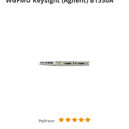
WGFMU Keysight (Agilent) B1530A
Рейтинг: