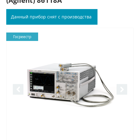
(Agilent) 86118A
Данный прибор снят с производства
Госреестр