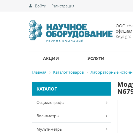
Войти
Регистрация
ООО «На
официал
Keysight
АКЦИИ
УСЛУГИ
Главная
Каталог товаров
Лабораторные источн
Моду
КАТАЛОГ
N67
Осциллографы
Вольтметры
Мультиметры