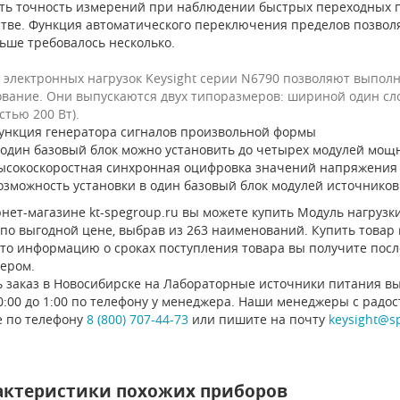
ть точность измерений при наблюдении быстрых переходных п
стве. Функция автоматического переключения пределов позволя
ьше требовалось несколько.
 электронных нагрузок Keysight серии N6790 позволяют выполн
ование. Они выпускаются двух типоразмеров: шириной один сло
тью 200 Вт).
ункция генератора сигналов произвольной формы
 один базовый блок можно установить до четырех модулей мощ
ысокоскоростная синхронная оцифровка значений напряжения 
озможность установки в один базовый блок модулей источников
нет-магазине kt-spegroup.ru вы можете купить Модуль нагрузки 
по выгодной цене, выбрав из 263 наименований. Купить товар 
 то информацию о сроках поступления товара вы получите посл
ером.
ь заказ в Новосибирске на Лабораторные источники питания вы
0:00 до 1:00 по телефону у менеджера. Наши менеджеры с радо
е по телефону
8 (800) 707-44-73
или пишите на почту
keysight@s
актеристики похожих приборов