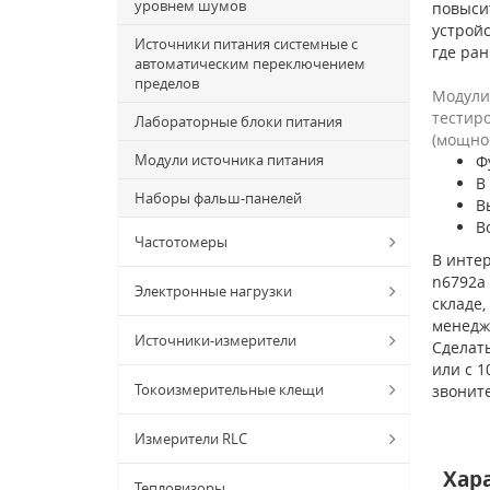
уровнем шумов
повыси
устрой
Источники питания системные с
где ран
автоматическим переключением
пределов
Модули
тестир
Лабораторные блоки питания
(мощнос
Модули источника питания
Ф
В
Наборы фальш-панелей
В
В
Частотомеры
В интер
n6792a 
Электронные нагрузки
складе,
менедж
Источники-измерители
Сделат
или с 1
Токоизмерительные клещи
звонит
Измерители RLC
Хар
Тепловизоры