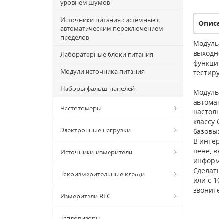
уровнем шумов
Источники питания системные с
Опис
автоматическим переключением
пределов
Модуль 
выходн
Лабораторные блоки питания
функци
Модули источника питания
тестиру
Наборы фальш-панелей
Модуль
автома
Частотомеры
настол
классу 
Электронные нагрузки
базовы
В интер
цене, в
Источники-измерители
информ
Сделат
Токоизмерительные клещи
или с 1
звонит
Измерители RLC
Тепловизоры