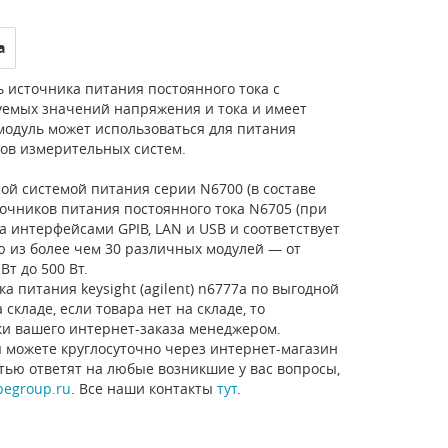
а
 источника питания постоянного тока с
уемых значений напряжения и тока и имеет
модуль может использоваться для питания
тов измерительных систем.
й системой питания серии N6700 (в составе
очников питания постоянного тока N6705 (при
 интерфейсами GPIB, LAN и USB и соответствует
ю из более чем 30 различных модулей — от
т до 500 Вт.
 питания keysight (agilent) n6777a по выгодной
кладе, если товара нет на складе, то
ки вашего интернет-заказа менеджером.
 можете круглосуточно через интернет-магазин
стью ответят на любые возникшие у вас вопросы,
pegroup.ru
. Все наши контакты
тут
.