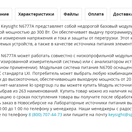
ание
Характеристики
Файлы
Оплата
Доставк
Keysight N6777A представляет собой недорогой базовый модуль
ой мощностью до 300 Вт. Он обеспечивает выдачу программир
и измерения напряжения и тока и защиты от перегрузки. Этот 
емых устройств, а также в качестве источника питания элемен
 N6777A может работать совместно с низкопрофильной модульно
тизированной измерительной системы) или с анализатором ист
ьном применении). Модульная система питания N6700 оснащена
C стандарта LXI. Потребитель может выбрать любую комбинаци
х до высокоточных, обеспечивающих выходную мощность от 20 В
нет-магазине kt-spegroup.ru вы можете купить Модуль источника
ыбрав из 263 наименований. Купить товар можно из наличия на с
ацию о сроках поступления товара вы получите после обработ
ь заказ в Новосибирске на Лабораторные источники питания вы
0:00 до 1:00 по телефону у менеджера. Наши менеджеры с радо
е по телефону
8 (800) 707-44-73
или пишите на почту
keysight@s