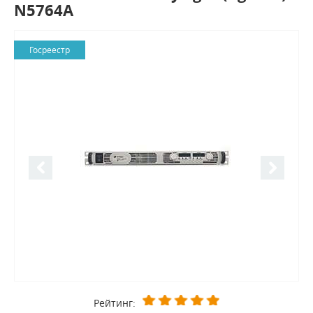
N5764A
Госреестр
Рейтинг: