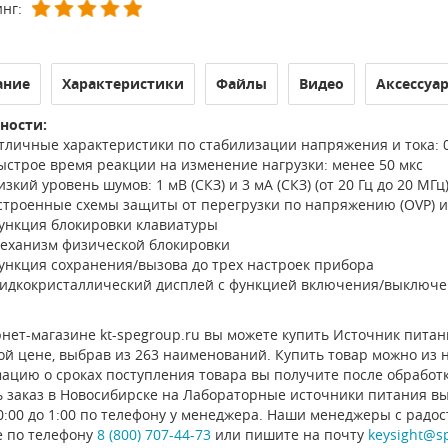
нг:
ание
Характеристики
Файлы
Видео
Аксессуа
ности:
тличные характеристики по стабилизации напряжения и тока: 0,
ыстрое время реакции на изменение нагрузки: менее 50 мкс
изкий уровень шумов: 1 мВ (СКЗ) и 3 мА (СКЗ) (от 20 Гц до 20 МГц
строенные схемы защиты от перегрузки по напряжению (OVP) и 
ункция блокировки клавиатуры
еханизм физической блокировки
ункция сохранения/вызова до трех настроек прибора
идкокристаллический дисплей с функцией включения/выключе
нет-магазине kt-spegroup.ru вы можете купить Источник питания
й цене, выбрав из 263 наименований. Купить товар можно из на
ацию о сроках поступления товара вы получите после обработ
ь заказ в Новосибирске на Лабораторные источники питания вы
0:00 до 1:00 по телефону у менеджера. Наши менеджеры с радо
е по телефону
8 (800) 707-44-73
или пишите на почту
keysight@s