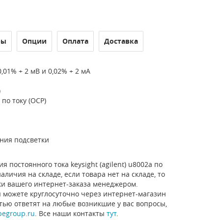
ры
Опции
Оплата
Доставка
01% + 2 мВ и 0,02% + 2 мА
)
по току (OCP)
ния подсветки
 постоянного тока keysight (agilent) u8002a по
личия на складе, если товара нет на складе, то
ки вашего интернет-заказа менеджером.
 можете круглосуточно через интернет-магазин
стью ответят на любые возникшие у вас вопросы,
pegroup.ru
. Все наши контакты
тут
.