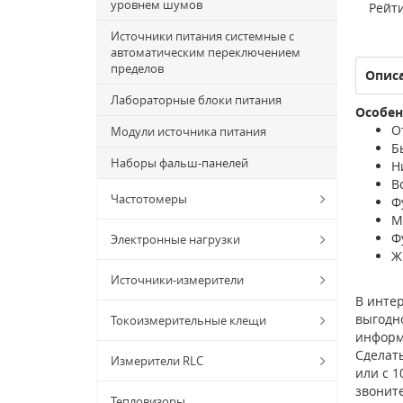
уровнем шумов
Рейти
Источники питания системные с
автоматическим переключением
пределов
Опис
Лабораторные блоки питания
Особен
О
Модули источника питания
Б
Наборы фальш-панелей
Н
В
Частотомеры
Ф
М
Ф
Электронные нагрузки
Ж
Источники-измерители
В интер
выгодно
Токоизмерительные клещи
информ
Сделат
Измерители RLC
или с 1
звонит
Тепловизоры