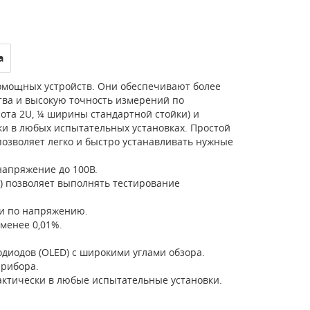
а
омощных устройств. Они обеспечивают более
тва и высокую точность измерений по
та 2U, ¼ ширины стандартной стойки) и
ки в любых испытательных установках. Простой
озволяет легко и быстро устанавливать нужные
напряжение до 100В.
з) позволяет выполнять тестирование
 и по напряжению.
менее 0,01%.
диодов (OLED) с широкими углами обзора.
прибора.
ктически в любые испытательные установки.