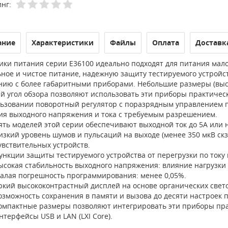
нг:
ание
Характеристики
Файлы
Оплата
Доставк
ики питания серии E36100 идеально подходят для питания мал
ьное и чистое питание, надежную защиту тестируемого устройс
нию с более габаритными приборами. Небольшие размеры (высо
й угол обзора позволяют использовать эти приборы практичес
льзовании поворотный регулятор с поразрядным управлением п
ия выходного напряжения и тока с требуемым разрешением.
ять моделей этой серии обеспечивают выходной ток до 5А или 
изкий уровень шумов и пульсаций на выходе (менее 350 мкВ ск
увствительных устройств.
ункции защиты тестируемого устройства от перегрузки по току
ысокая стабильность выходного напряжения: влияние нагрузки 
алая погрешность программирования: менее 0,05%.
ркий высококонтрастный дисплей на основе органических свето
озможность сохранения в памяти и вызова до десяти настроек 
омпактные размеры позволяют интегрировать эти приборы пра
нтерфейсы USB и LAN (LXI Core).