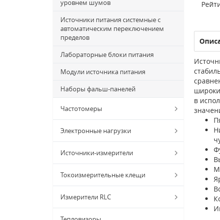
уровнем шумов
Рейти
Источники питания системные с
автоматическим переключением
пределов
Опис
Лабораторные блоки питания
Источн
стабил
Модули источника питания
сравне
Наборы фальш-панелей
широки
в испо
Частотомеры
значен
П
Н
Электронные нагрузки
ч
Ф
Источники-измерители
В
М
Токоизмерительные клещи
Я
В
Измерители RLC
К
И
Тепловизоры