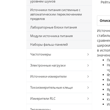
уровнем шумов
Рейти
Источники питания системные с
автоматическим переключением
пределов
Опис
Лабораторные блоки питания
Источн
стабил
Модули источника питания
сравне
Наборы фальш-панелей
широки
в испо
Частотомеры
значен
П
Н
Электронные нагрузки
ч
Ф
Источники-измерители
В
М
Токоизмерительные клещи
Я
В
Измерители RLC
К
И
Тепловизоры