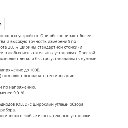
а
омощных устройств. Они обеспечивают более
тва и высокую точность измерений по
та 2U, ¼ ширины стандартной стойки) и
ки в любых испытательных установках. Простой
озволяет легко и быстро устанавливать нужные
напряжение до 100В.
з) позволяет выполнять тестирование
 и по напряжению.
менее 0,01%.
диодов (OLED) с широкими углами обзора.
прибора.
ктически в любые испытательные установки.