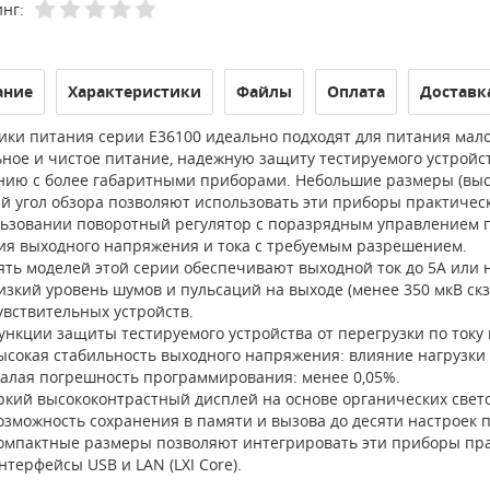
нг:
ание
Характеристики
Файлы
Оплата
Доставк
ики питания серии E36100 идеально подходят для питания мал
ьное и чистое питание, надежную защиту тестируемого устройс
нию с более габаритными приборами. Небольшие размеры (высо
й угол обзора позволяют использовать эти приборы практичес
льзовании поворотный регулятор с поразрядным управлением п
ия выходного напряжения и тока с требуемым разрешением.
ять моделей этой серии обеспечивают выходной ток до 5А или 
изкий уровень шумов и пульсаций на выходе (менее 350 мкВ ск
увствительных устройств.
ункции защиты тестируемого устройства от перегрузки по току
ысокая стабильность выходного напряжения: влияние нагрузки 
алая погрешность программирования: менее 0,05%.
ркий высококонтрастный дисплей на основе органических свето
озможность сохранения в памяти и вызова до десяти настроек 
омпактные размеры позволяют интегрировать эти приборы пра
нтерфейсы USB и LAN (LXI Core).