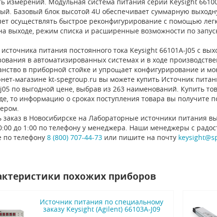
ть измерений. Модульная система питания серии Keysight 6610
дый. Базовый блок высотой 4U обеспечивает суммарную выходн
яет осуществлять быстрое реконфигурирование с помощью легк
на выходе, режим списка и расширенные возможности по запуск
источника питания постоянного тока Keysight 66101A-J05 с в
зования в автоматизированных системах и в ходе производств
анство в приборной стойке и упрощает конфигурирование и мо
нет-магазине kt-spegroup.ru вы можете купить Источник питания
j05 по выгодной цене, выбрав из 263 наименований. Купить тов
де, то информацию о сроках поступления товара вы получите п
ером.
ь заказ в Новосибирске на Лабораторные источники питания вы
0:00 до 1:00 по телефону у менеджера. Наши менеджеры с радо
е по телефону
8 (800) 707-44-73
или пишите на почту
keysight@s
актеристики похожих приборов
Источник питания по специальному
заказу Keysight (Agilent) 66103A-J09