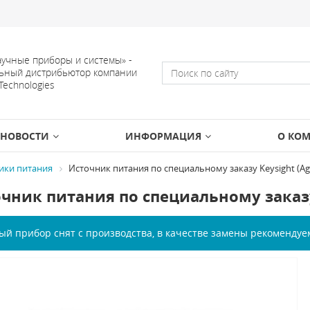
учные приборы и системы» -
ьный дистрибьютор компании
 Technologies
НОВОСТИ
ИНФОРМАЦИЯ
О КО
ики питания
Источник питания по специальному заказу Keysight (Agi
чник питания по специальному заказу K
ый прибор снят с производства, в качестве замены рекоменду