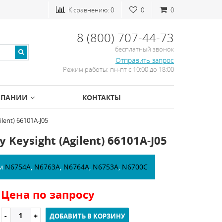
К сравнению:
0
0
0
8 (800) 707-44-73
бесплатный звонок
Отправить запрос
Режим работы: пн-пт с 10:00 до 18:00
МПАНИИ
КОНТАКТЫ
lent) 66101A-J05
eysight (Agilent) 66101A-J05
ем
N6754A
,
N6763A
,
N6764A
,
N6753A
,
N6700C
Цена по запросу
ДОБАВИТЬ В КОРЗИНУ