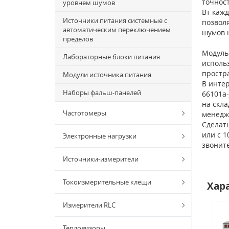
точнос
уровнем шумов
Вт каж
Источники питания системные с
позвол
автоматическим переключением
шумов 
пределов
Модуль 
Лабораторные блоки питания
исполь
простр
Модули источника питания
В интер
Наборы фальш-панелей
66101a-
на скла
Частотомеры
менедж
Сделат
или с 1
Электронные нагрузки
звонит
Источники-измерители
Токоизмерительные клещи
Хар
Измерители RLC
Тепловизоры