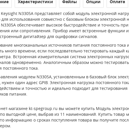
ание
Характеристики
Файлы
Опции
Оплата
Keysight N3305A представляет собой модуль электронной нагруз
) для использования совместно с базовым блоком электронной 
N3305A обеспечивает высокое быстродействие и точность при 
ения или сопротивления. Прибор имеет встроенные функции из
встроенный дигитайзер для оцифровки сигналов.
ование многоканальных источников питания постоянного тока 
ть много времени, если последовательно тестировать каждый к
метра. Встроенная измерительная система электронных нагруз
аналов одновременно. Аналогичным образом можно тестировать
 постоянного тока.
равления модулем N3305A, установленным в базовый блок элект
 нужен один адрес GPIB. Электронная нагрузка постоянного то
действием и точностью и идеально подходит для тестирования 
иков питания.
нет-магазине kt-spegroup.ru вы можете купить Модуль электронн
по выгодной цене, выбрав из 11 наименований. Купить товар м
 то информацию о сроках поступления товара вы получите посл
ером.