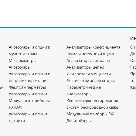
И
Аксессуары и опции к
Анализаторы коэффициента
О 
мультиметрам
шума и источники шума
До
Мегаомметры
Анализаторы сигналов
Оп
Аксессуары
Анализаторы цепей
Га
Аксессуары и опции к
Измерители мощности
Пр
источникам питания
Логические анализаторы
то
щи
Фемтоамперметры
Параметрические
Ка
Аксессуары и опции
анализаторы
Модульные приборы
Решения для тестирования
PXI/AXI
систем беспроводной связи
Аксессуары и опции
Модульные приборы PXI
Датчики
Дигитайзеры