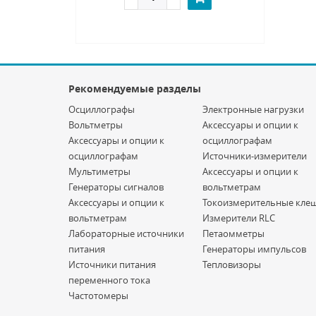
Рекомендуемые разделы
Осциллографы
Электронные нагрузки
Вольтметры
Аксессуары и опции к
Аксессуары и опции к
осциллографам
осциллографам
Источники-измерители
Мультиметры
Аксессуары и опции к
Генераторы сигналов
вольтметрам
Аксессуары и опции к
Токоизмерительные кле
вольтметрам
Измерители RLC
Лабораторные источники
Петаомметры
питания
Генераторы импульсов
Источники питания
Тепловизоры
переменного тока
Частотомеры