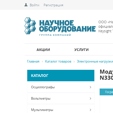
Войти
Регистрация
ООО «На
официал
Keysight
АКЦИИ
УСЛУГИ
Главная
Каталог товаров
Электронные нагрузк
Моду
КАТАЛОГ
N33
Осциллографы
Госр
Вольтметры
Мультиметры