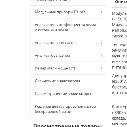
Опис
Модульные приборы PXI/AXI
Модуль 
0-150 В
Модуль 
Анализаторы коэффициента шума
и источники шума
напряж
также 
Анализаторы сигналов
Тестир
занима
Анализаторы цепей
мульти
всех к
питания
Измерители мощности
Для уп
Логические анализаторы
N3301A,
быстро
источн
Параметрические анализаторы
Решения для тестирования систем
В интер
беспроводной связи
n3305a 
складе,
менедж
Просмотренные товары