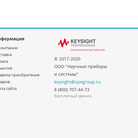
нформация
компании
ставка
© 2017-2020
лата
ООО "Научные приборы
рантия
и системы"
авила приобретения
варов
keysight@spegroup.ru
рта сайта
8 (800) 707-44-73
бесплатный звонок