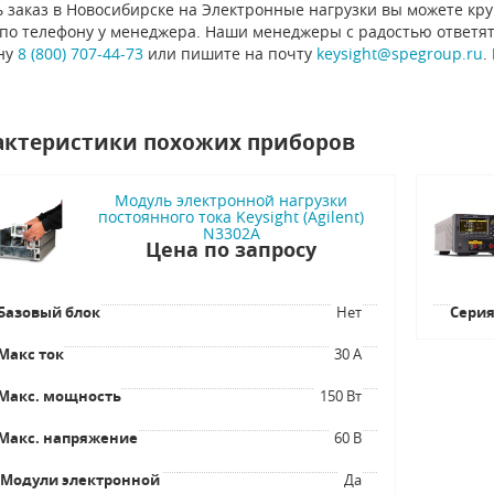
 заказ в Новосибирске на Электронные нагрузки вы можете кру
 по телефону у менеджера. Наши менеджеры с радостью ответят
ну
8 (800) 707-44-73
или пишите на почту
keysight@spegroup.ru
.
актеристики похожих приборов
Модуль электронной нагрузки
постоянного тока Keysight (Agilent)
N3302A
Цена по запросу
Базовый блок
Нет
Сери
Макс ток
30 А
Макс. мощность
150 Вт
Макс. напряжение
60 В
Модули электронной
Да