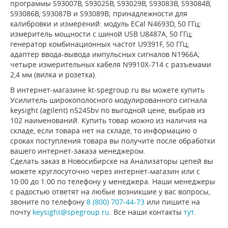
программы S93007B, S93025B, S93029B, S93083B, S93084B,
S93086B, S93087B и S93089B; принадлежности для
калибровки и измерений: модуль ECal N4693D, 50 ГГц;
измеритель мощности с шиной USB U8487A, 50 ГГц;
генератор комбинационных частот U9391F, 50 ГГц;
адаптер ввода-вывода импульсных сигналов N1966A;
четыре измерительных кабеля N9910X-714 с разъемами
2,4 мм (вилка и розетка).
В интернет-магазине kt-spegroup.ru вы можете купить
Усилитель широкополосного модулированного сигнала
keysight (agilent) n5245bv по выгодной цене, выбрав из
102 наименований. Купить товар можно из наличия на
складе, если товара нет на складе, то информацию о
сроках поступления товара вы получите после обработки
вашего интернет-заказа менеджером.
Сделать заказ в Новосибирске на Анализаторы цепей вы
можете круглосуточно через интернет-магазин или с
10:00 до 1:00 по телефону у менеджера. Наши менеджеры
с радостью ответят на любые возникшие у вас вопросы,
звоните по телефону
8 (800) 707-44-73
или пишите на
почту
keysight@spegroup.ru
. Все наши контакты
тут
.