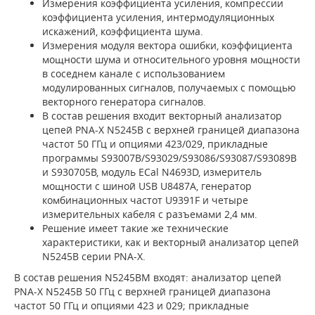
Измерения коэффициента усиления, компрессии
коэффициента усиления, интермодуляционных
искажений, коэффициента шума.
Измерения модуля вектора ошибки, коэффициента
мощности шума и относительного уровня мощности
в соседнем канале с использованием
модулированных сигналов, получаемых с помощью
векторного генератора сигналов.
В состав решения входит векторный анализатор
цепей PNA-X N5245B с верхней границей диапазона
частот 50 ГГц и опциями 423/029, прикладные
программы S93007B/S93029/S93086/S93087/S93089B
и S930705B, модуль ECal N4693D, измеритель
мощности с шиной USB U8487A, генератор
комбинационных частот U9391F и четыре
измерительных кабеля с разъемами 2,4 мм.
Решение имеет такие же технические
характеристики, как и векторный анализатор цепей
N5245B серии PNA-X.
В состав решения N5245BM входят: анализатор цепей
PNA-X N5245B 50 ГГц с верхней границей диапазона
частот 50 ГГц и опциями 423 и 029; прикладные