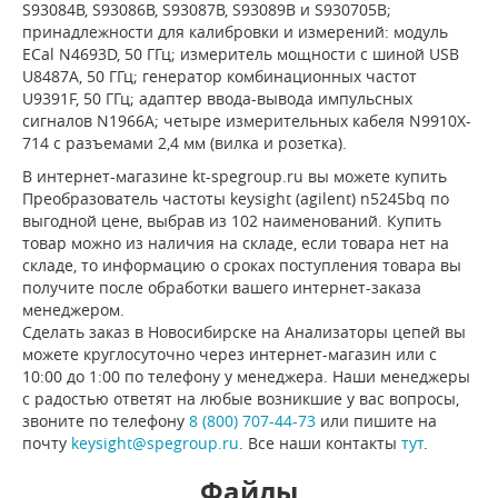
S93084B, S93086B, S93087B, S93089B и S930705B;
принадлежности для калибровки и измерений: модуль
ECal N4693D, 50 ГГц; измеритель мощности с шиной USB
U8487A, 50 ГГц; генератор комбинационных частот
U9391F, 50 ГГц; адаптер ввода-вывода импульсных
сигналов N1966A; четыре измерительных кабеля N9910X-
714 с разъемами 2,4 мм (вилка и розетка).
В интернет-магазине kt-spegroup.ru вы можете купить
Преобразователь частоты keysight (agilent) n5245bq по
выгодной цене, выбрав из 102 наименований. Купить
товар можно из наличия на складе, если товара нет на
складе, то информацию о сроках поступления товара вы
получите после обработки вашего интернет-заказа
менеджером.
Сделать заказ в Новосибирске на Анализаторы цепей вы
можете круглосуточно через интернет-магазин или с
10:00 до 1:00 по телефону у менеджера. Наши менеджеры
с радостью ответят на любые возникшие у вас вопросы,
звоните по телефону
8 (800) 707-44-73
или пишите на
почту
keysight@spegroup.ru
. Все наши контакты
тут
.
Файлы