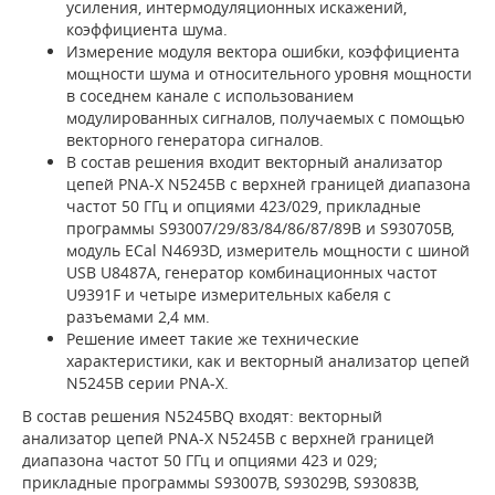
усиления, интермодуляционных искажений,
коэффициента шума.
Измерение модуля вектора ошибки, коэффициента
мощности шума и относительного уровня мощности
в соседнем канале с использованием
модулированных сигналов, получаемых с помощью
векторного генератора сигналов.
В состав решения входит векторный анализатор
цепей PNA-X N5245B с верхней границей диапазона
частот 50 ГГц и опциями 423/029, прикладные
программы S93007/29/83/84/86/87/89B и S930705B,
модуль ECal N4693D, измеритель мощности с шиной
USB U8487A, генератор комбинационных частот
U9391F и четыре измерительных кабеля с
разъемами 2,4 мм.
Решение имеет такие же технические
характеристики, как и векторный анализатор цепей
N5245B серии PNA-X.
В состав решения N5245BQ входят: векторный
анализатор цепей PNA-X N5245B с верхней границей
диапазона частот 50 ГГц и опциями 423 и 029;
прикладные программы S93007B, S93029B, S93083B,