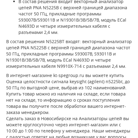
В состав решения входит векторный анализатор
цепей PNA N5225B с верхней границей диапазона
частот 50 ГГц, прикладные программы
S93007B/S93011B и N19301B/3B/5B/7B, модуль ECal
N4693D и четыре измерительных кабеля с
разъемами 2,4 мм.
В состав решения N5225BT входят: векторный анализатор
цепей PNA N5225B с верхней границей диапазона частот
50 ГГц, прикладные программы S93007B, S93011B и
N19301B/3B/5B/7B, модуль ECal N4693D и четыре
измерительных кабеля N9910X-714 с разъемами 2,4 мм.
В интернет-магазине kt-spegroup.ru вы можете купить
Оценка целостности сигнала keysight (agilent) n5225bt, до
50 ГГц по выгодной цене, выбрав из 102 наименований.
Купить товар можно из наличия на складе, если товара
нет на складе, то информацию о сроках поступления
товара вы получите после обработки вашего интернет-
заказа менеджером.
Сделать заказ в Новосибирске на Анализаторы цепей вы
можете круглосуточно через интернет-магазин или с
10:00 до 1:00 по телефону у менеджера. Наши менеджеры
с радостью ответят на любые возникшие у вас вопросы,