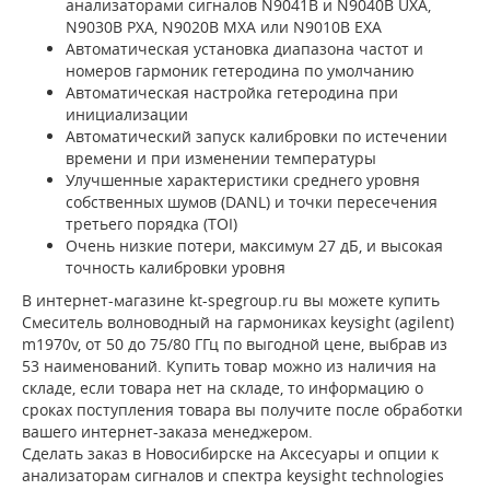
анализаторами сигналов N9041B и N9040B UXA,
N9030B PXA, N9020B MXA или N9010B EXA
Автоматическая установка диапазона частот и
номеров гармоник гетеродина по умолчанию
Автоматическая настройка гетеродина при
инициализации
Автоматический запуск калибровки по истечении
времени и при изменении температуры
Улучшенные характеристики среднего уровня
собственных шумов (DANL) и точки пересечения
третьего порядка (TOI)
Очень низкие потери, максимум 27 дБ, и высокая
точность калибровки уровня
В интернет-магазине kt-spegroup.ru вы можете купить
Смеситель волноводный на гармониках keysight (agilent)
m1970v, от 50 до 75/80 ГГц по выгодной цене, выбрав из
53 наименований. Купить товар можно из наличия на
складе, если товара нет на складе, то информацию о
сроках поступления товара вы получите после обработки
вашего интернет-заказа менеджером.
Сделать заказ в Новосибирске на Аксесуары и опции к
анализаторам сигналов и спектра keysight technologies