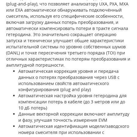
(plug-and-play), что позволяет анализатору UXA, PXA, MXA
или EXA автоматически обнаруживать подключённый
смеситель, используя его специфические особенности,
включая загрузку данных потерь преобразования, и
автоматически компенсировать потери в тракте сигнала
гетеродина. Это значительно сокращает операцию
запуска и технически улучшает общие характеристики
испытательной системы по уровню собственных шумов
(DANL) и точке пересечения третьего порядка (TOI) при
отличных характеристиках по потерям преобразования и
амплитудной погрешности.
Автоматическая коррекция уровня и передача
данных о потерях преобразования через USB с
использованием свойств автоматического
конфигурирования (plug and play)
Автоматическая настройка уровня гетеродина для
компенсации потерь в кабеле (до 3 метров или до
10 дБ потерь)
Данные векторной коррекции включают амплитуду
и фазу, улучшая точность измерения EVM
Автоматическая идентификация модели/заводского
номера смесителя при использовании c