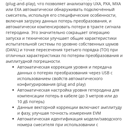
(plug-and-play), что позволяет анализатору UXA, PXA, MXA
или EXA автоматически обнаруживать подключённый
смеситель, используя его специфические особенности,
включая загрузку данных потерь преобразования, и
автоматически компенсировать потери в тракте сигнала
гетеродина. Это значительно сокращает операцию
запуска и технически улучшает общие характеристики
испытательной системы по уровню собственных шумов
(DANL) и точке пересечения третьего порядка (TOI) при
отличных характеристиках по потерям преобразования и
амплитудной погрешности.
Автоматическая коррекция уровня и передача
данных о потерях преобразования через USB с
использованием свойств автоматического
конфигурирования (plug and play)
Автоматическая настройка уровня гетеродина для
компенсации потерь в кабеле (до 3 метров или до
10 дБ потерь)
Данные векторной коррекции включают амплитуду
и фазу, улучшая точность измерения EVM
Автоматическая идентификация модели/заводского
номера смесителя при использовании c