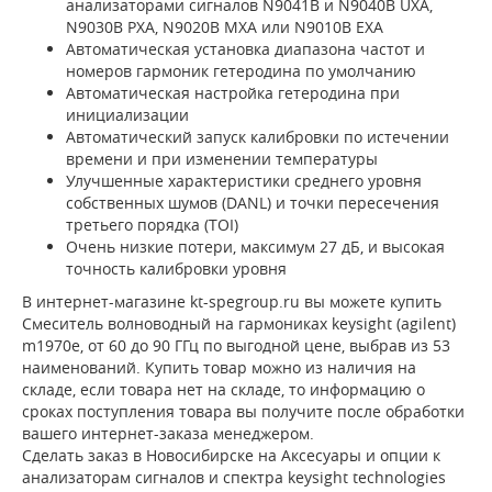
анализаторами сигналов N9041B и N9040B UXA,
N9030B PXA, N9020B MXA или N9010B EXA
Автоматическая установка диапазона частот и
номеров гармоник гетеродина по умолчанию
Автоматическая настройка гетеродина при
инициализации
Автоматический запуск калибровки по истечении
времени и при изменении температуры
Улучшенные характеристики среднего уровня
собственных шумов (DANL) и точки пересечения
третьего порядка (TOI)
Очень низкие потери, максимум 27 дБ, и высокая
точность калибровки уровня
В интернет-магазине kt-spegroup.ru вы можете купить
Смеситель волноводный на гармониках keysight (agilent)
m1970e, от 60 до 90 ГГц по выгодной цене, выбрав из 53
наименований. Купить товар можно из наличия на
складе, если товара нет на складе, то информацию о
сроках поступления товара вы получите после обработки
вашего интернет-заказа менеджером.
Сделать заказ в Новосибирске на Аксесуары и опции к
анализаторам сигналов и спектра keysight technologies