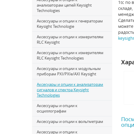
1tc по 
анализаторам цепей Keysight
складе,
Technologies
менедж
Сделать
Аксессуары и опции к генераторам
можете 
Keysight Technologie
радост
Аксессуары и опции к измерителям
keysigh
RLC Keysight
Аксессуары и опции к измерителям
RLC Keysight Technologies
Хар
Аксессуары и опции к модульным
приборам PXI/PXIe/AXI Keysight
Аксесуары и опции к анализаторам
сигналов и спектра Keysight
Technologies
Аксессуары и опции к
осциллографам
Посм
Аксессуары и опции к вольтметрам
опци
Аксессуары и опции к