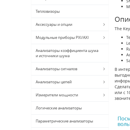
S
M
Тепловизоры
Опи
Аксессуары и опции
The Key
T
Модульные приборы PXI/AXI
L
Ra
Анализаторы коэффициента шума
Ac
и источники шума
S
Анализаторы сигналов
В интер
выгодно
информ
Анализаторы цепей
Сделать
или с 1
Измерители мощности
звонит
Логические анализаторы
Посм
Параметрические анализаторы
воль