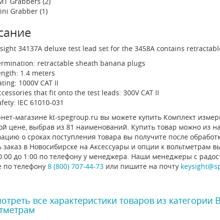
MT Grabbers (2)
ini Grabber (1)
сание
sight 34137A deluxe test lead set for the 3458A contains retractab
ermination: retractable sheath banana plugs
ength: 1.4 meters
ting: 1000V CAT II
cessories that fit onto the test leads: 300V CAT II
afety: IEC 61010-031
нет-магазине kt-spegroup.ru вы можете купить Комплект измери
й цене, выбрав из 81 наименований. Купить товар можно из нал
ацию о сроках поступления товара вы получите после обработ
 заказ в Новосибирске на Аксессуары и опции к вольтметрам в
0:00 до 1:00 по телефону у менеджера. Наши менеджеры с радо
е по телефону
8 (800) 707-44-73
или пишите на почту
keysight@s
отреть все характеристики товаров из категории 
тметрам