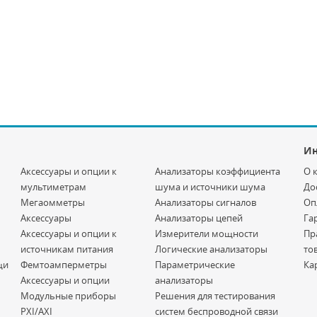
И
Аксессуары и опции к
Анализаторы коэффициента
О 
мультиметрам
шума и источники шума
До
Мегаомметры
Анализаторы сигналов
Оп
Аксессуары
Анализаторы цепей
Га
Аксессуары и опции к
Измерители мощности
Пр
источникам питания
Логические анализаторы
то
щи
Фемтоамперметры
Параметрические
Ка
Аксессуары и опции
анализаторы
Модульные приборы
Решения для тестирования
PXI/AXI
систем беспроводной связи