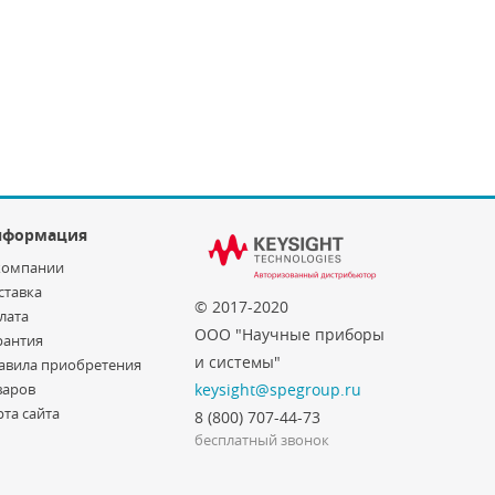
нформация
компании
ставка
© 2017-2020
лата
ООО "Научные приборы
рантия
и системы"
авила приобретения
варов
keysight@spegroup.ru
рта сайта
8 (800) 707-44-73
бесплатный звонок