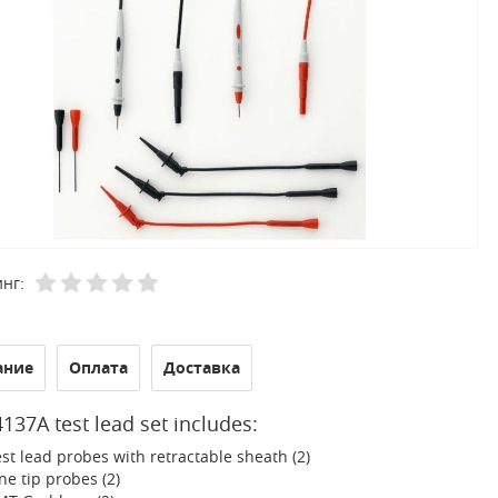
нг:
ание
Оплата
Доставка
137A test lead set includes:
st lead probes with retractable sheath (2)
ne tip probes (2)