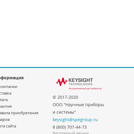
нформация
компании
ставка
© 2017-2020
лата
ООО "Научные приборы
рантия
и системы"
авила приобретения
варов
keysight@spegroup.ru
рта сайта
8 (800) 707-44-73
бесплатный звонок