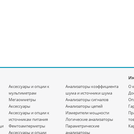
И
Аксессуары и опции к
Анализаторы коэффициента
О 
мультиметрам
шума и источники шума
До
Мегаомметры
Анализаторы сигналов
Оп
Аксессуары
Анализаторы цепей
Га
Аксессуары и опции к
Измерители мощности
Пр
источникам питания
Логические анализаторы
то
щи
Фемтоамперметры
Параметрические
Ка
Аксессуары и опции
анализаторы