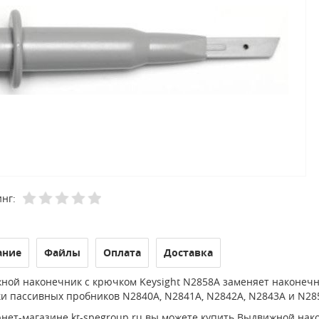
нг:
ание
Файлы
Оплата
Доставка
ной наконечник с крючком Keysight N2858A заменяет наконечни
и пассивных пробников N2840A, N2841A, N2842A, N2843A и N28
нет-магазине kt-spegroup.ru вы можете купить Выдвижной нак