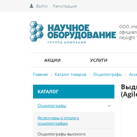
Войти
Регистрация
ООО «На
официал
Keysight
АКЦИИ
УСЛУГИ
Главная
Каталог товаров
Осциллографы
Акс
Выдв
КАТАЛОГ
(Agi
Осциллографы
Аксессуары и опции к
осциллографам
Осциллографы высокого