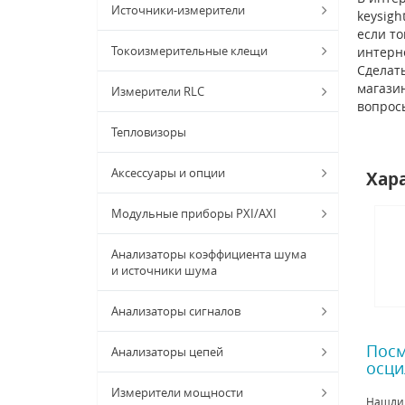
Источники-измерители
keysigh
если то
Токоизмерительные клещи
интерн
Сделать
магазин
Измерители RLC
вопрос
Тепловизоры
Аксессуары и опции
Хар
Модульные приборы PXI/AXI
Анализаторы коэффициента шума
и источники шума
Анализаторы сигналов
Посм
Анализаторы цепей
осци
Измерители мощности
Нашли