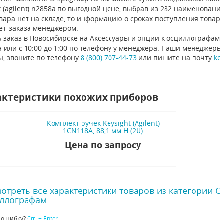
t (agilent) n2858a по выгодной цене, выбрав из 282 наименован
вара нет на складе, то информацию о сроках поступления това
ет-заказа менеджером.
 заказ в Новосибирске на Аксессуары и опции к осциллографам
 или с 10:00 до 1:00 по телефону у менеджера. Наши менеджер
ы, звоните по телефону
8 (800) 707-44-73
или пишите на почту
k
актеристики похожих приборов
Комплект ручек Keysight (Agilent)
1CN118A, 88,1 мм H (2U)
Цена по запросу
отреть все характеристики товаров из категории
ллографам
 ошибку?
Ctrl + Enter