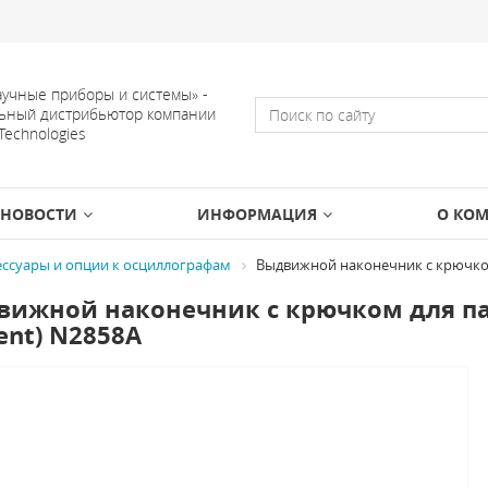
учные приборы и системы» -
ьный дистрибьютор компании
 Technologies
НОВОСТИ
ИНФОРМАЦИЯ
О КО
ессуары и опции к осциллографам
Выдвижной наконечник с крючком 
ижной наконечник с крючком для пас
lent) N2858A