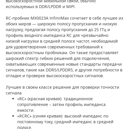
высокоскоростной мобильной связи, обычно
используемых в DDR/LPDDR и MIPI.
RC-пробник MX0023A InfiniiMax сочетает в себе лучшее из
обоих миров — широкую полосу пропускания и низкую
нагрузку, предлагая полосу пропускания до 25 ГГц и
профиль входного импеданса RC для чрезвычайно
низкой нагрузки в средней полосе частот, необходимой
для удовлетворения современных требований к
высокоскоростным пробникам. Он также предоставляет
широкий спектр гибких решений для подключения,
охватывающих современные новые стандарты передачи
сигналов, такие как DDR5/LPDDR5, и другие потребности в
отладке и проверке высокоскоростных сигналов.
Лучшее в своем классе решение для проверки точности
сигнала
«RC» (красная кривая): традиционное
сопротивление – затем профиль импеданса
емкости.
«RCRC» (синяя кривая): высокий импеданс по
постоянному току, средний импеданс в средней
полосе.