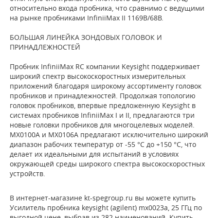
относительно входа пробника, что сравнимо с ведущими
на рынке пробниками InfiniiMax II 1169B/68B.
БОЛЬШАЯ ЛИНЕЙКА ЗОНДОВЫХ ГОЛОВОК И
ПРИНАДЛЕЖНОСТЕЙ
Пробник InfiniiMax RC компании Keysight поддерживает
широкий спектр высокоскоростных измерительных
приложений благодаря широкому ассортименту головок
пробников и принадлежностей. Продолжая топологию
головок пробников, впервые предложенную Keysight в
системах пробников InfiniiMax I и II, предлагаются три
новые головки пробников для многоцелевых моделей.
MX0100A и MX0106A предлагают исключительно широкий
диапазон рабочих температур от -55 °C до +150 °C, что
делает их идеальными для испытаний в условиях
окружающей среды широкого спектра высокоскоростных
устройств.
В интернет-магазине kt-spegroup.ru вы можете купить
Усилитель пробника keysight (agilent) mx0023a, 25 ГГц по
выгодной цене, выбрав из 282 наименований. Купить