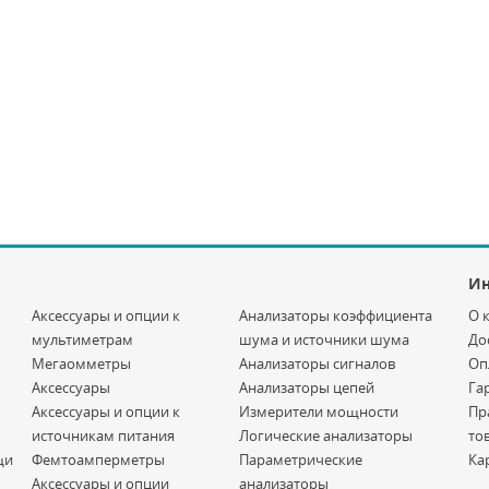
И
Аксессуары и опции к
Анализаторы коэффициента
О 
мультиметрам
шума и источники шума
До
Мегаомметры
Анализаторы сигналов
Оп
Аксессуары
Анализаторы цепей
Га
Аксессуары и опции к
Измерители мощности
Пр
источникам питания
Логические анализаторы
то
щи
Фемтоамперметры
Параметрические
Ка
Аксессуары и опции
анализаторы