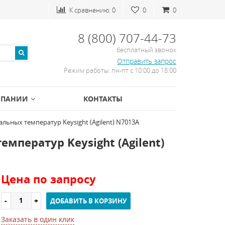
К сравнению:
0
0
0
8 (800) 707-44-73
бесплатный звонок
Отправить запрос
Режим работы: пн-пт с 10:00 до 18:00
МПАНИИ
КОНТАКТЫ
льных температур Keysight (Agilent) N7013A
мператур Keysight (Agilent)
Цена по запросу
ДОБАВИТЬ В КОРЗИНУ
Заказать в один клик