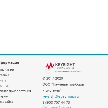
нформация
компании
ставка
© 2017-2020
лата
ООО "Научные приборы
рантия
и системы"
авила приобретения
варов
keysight@spegroup.ru
рта сайта
8 (800) 707-44-73
бесплатный звонок