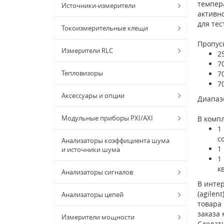
темпера
Источники-измерители
активно
для те
Токоизмерительные клещи
Пропус
Измерители RLC
2
7
Тепловизоры
7
7
Аксессуары и опции
Диапазо
Модульные приборы PXI/AXI
В компл
1
с
Анализаторы коэффициента шума
1
и источники шума
1
к
Анализаторы сигналов
В интер
(agilen
Анализаторы цепей
товара 
заказа
Измерители мощности
Сделать