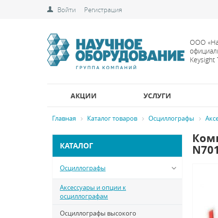
Войти
Регистрация
ООО «На
официал
Keysight
АКЦИИ
УСЛУГИ
Главная
Каталог товаров
Осциллографы
Акс
Комп
КАТАЛОГ
N70
Осциллографы
Аксессуары и опции к
осциллографам
Осциллографы высокого