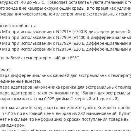
турах от -40 до +85°С. Позволяет оставлять чувствительный к
го зонда вне камеры окружающей среды, в то время как удлини
стирования чувствительной электроники в экстремальных темп
кная способность:
5 МГц при использовании с N2791A (±700 В, дифференциальный 
0 МГц при использовании с N2790A (±1400 В, дифференциальный
0 МГц при использовании с N2792A (±20 В, дифференциальный а
0 МГц при использовании с N2818A (±20 В, дифференциальный а
н рабочих температур от -40 до +85°С.
екте:
 пара дифференциальных кабелей для экстремальных температур
оединенные вместе).
 пара адаптеров наконечника крючка для экстремальных темпер
 пара адаптеров с наконечниками типа "банан" для экстремаль
вадратным контактам 0,025 дюйма (1 черный и 1 красный).
нет-магазине kt-spegroup.ru вы можете купить Комплект пробн
t) n7013a по выгодной цене, выбрав из 282 наименований. Купит
нет на складе, то информацию о сроках поступления товара вы
 менеджером.
 заказ в Новосибирске на Аксессуары и опции к осциллографам