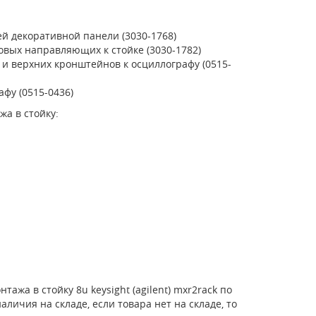
ей декоративной панели (3030-1768)
овых направляющих к стойке (3030-1782)
и верхних кронштейнов к осциллографу (0515-
фу (0515-0436)
а в стойку:
ажа в стойку 8u keysight (agilent) mxr2rack по
личия на складе, если товара нет на складе, то