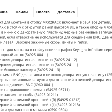
ание
Файлы
Оплата
Доставка
т для монтажа в стойку MXR2RACK включает в себя все детали
XR в стойку с открытой рамой высотой 8U, а также опорный ло
и в нижнюю декоративную пластину, черные резиновые заглушк
ной, если отверстие не используется для соединения BNC. Две
и левая. Верхние зажимные скобы, винты и гайки.
ект для монтажа в стойку осциллографов Keysight Infiniium се
порный лоток (54925-00411)
ижняя декоративная пластина (54925-24112)
ерхняя декоративная пластина (54925-24111)
ве боковые накладки (54925-24113)
азъемы BNC для вставки в нижнюю декоративную пластину (125
ерные резиновые заглушки для отверстий в нижней декоративно
ля соединения BNC (6960-0041)
ве направляющие рельсы (54925-03711)
ве зажимные скобы (54925-01211)
ерхний зажимной кронштейн (R) (54925-01212)
ерхний зажимной кронштейн (L) (54925-01213)
айки для листового металла (0590-0804)