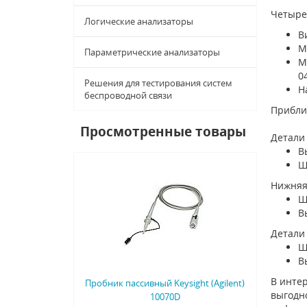
Четыре
Логические анализаторы
В
М
Параметрические анализаторы
М
0
Решения для тестирования систем
Н
беспроводной связи
Прибли
Просмотренные товары
Детали
В
Ш
Нижняя
Ш
В
Детали
Ш
В
В интер
Пробник пассивный Keysight (Agilent)
выгодно
10070D