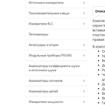
Источники-измерители
Опис
Токоизмерительные клещи
Комплек
Измерители RLC
серии M
вставк
Тепловизоры
пласти
правая 
Аксессуары и опции
В компл
О
Модульные приборы PXI/AXI
Н
В
Д
Анализаторы коэффициента шума
Р
и источники шума
Ч
д
Анализаторы сигналов
Д
Д
Анализаторы цепей
В
В
Измерители мощности
Г