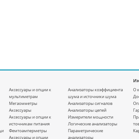
И
Аксессуары и опции к
Анализаторы коэффициента
О 
мультиметрам
шума и источники шума
До
Мегаомметры
Анализаторы сигналов
Оп
Аксессуары
Анализаторы цепей
Га
Аксессуары и опции к
Измерители мощности
Пр
источникам питания
Логические анализаторы
то
щи
Фемтоамперметры
Параметрические
Ка
Аксессуары и опции
анализаторы