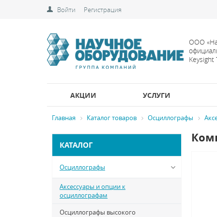
Войти
Регистрация
ООО «На
официал
Keysight
АКЦИИ
УСЛУГИ
Главная
Каталог товаров
Осциллографы
Акс
Комп
КАТАЛОГ
Осциллографы
Аксессуары и опции к
осциллографам
Осциллографы высокого