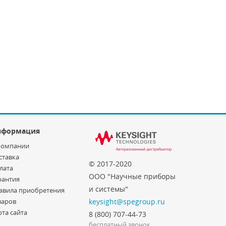
нформация
компании
ставка
© 2017-2020
лата
ООО "Научные приборы
рантия
и системы"
авила приобретения
варов
keysight@spegroup.ru
рта сайта
8 (800) 707-44-73
бесплатный звонок