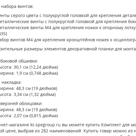
 набора винтов:
инты серого цвета с полукруглой головкой для крепления детал
еталлические винты с полукруглой головкой для крепления бок
еталлические винты M4 для крепления ножки к опорному лотку 
435)
абор винтов M4 для крепления кронштейнов ножек к осциллогра
зительные размеры элементов декоративной планки для монтаж
 боковой обшивки:
ысота: 30,1 см (12,24 дюйма)
ирина: 1,9 см (0,748 дюйма)
 накладка:
ирина: 48,3 см (19 дюймов)
ысота: 3,34 см (1,32 дюйма)
 верхней облицовки:
ирина: 48,3 см (19 дюймов)
ысота: 2,07 см (0,815 дюйма)
нет-магазине kt-spegroup.ru вы можете купить Комплект для монт
й цене, выбрав из 282 наименований. Купить товар можно из на