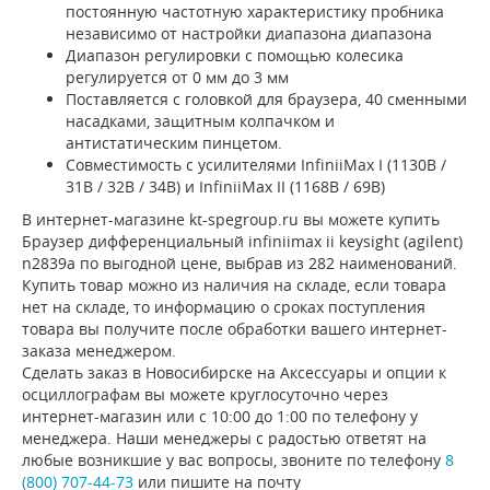
постоянную частотную характеристику пробника
независимо от настройки диапазона диапазона
Диапазон регулировки с помощью колесика
регулируется от 0 мм до 3 мм
Поставляется с головкой для браузера, 40 сменными
насадками, защитным колпачком и
антистатическим пинцетом.
Совместимость с усилителями InfiniiMax I (1130B /
31B / 32B / 34B) и InfiniiMax II (1168B / 69B)
В интернет-магазине kt-spegroup.ru вы можете купить
Браузер дифференциальный infiniimax ii keysight (agilent)
n2839a по выгодной цене, выбрав из 282 наименований.
Купить товар можно из наличия на складе, если товара
нет на складе, то информацию о сроках поступления
товара вы получите после обработки вашего интернет-
заказа менеджером.
Сделать заказ в Новосибирске на Аксессуары и опции к
осциллографам вы можете круглосуточно через
интернет-магазин или с 10:00 до 1:00 по телефону у
менеджера. Наши менеджеры с радостью ответят на
любые возникшие у вас вопросы, звоните по телефону
8
(800) 707-44-73
или пишите на почту