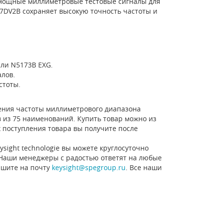
 мощные миллиметровые тестовые сигналы для
57DV2B сохраняет высокую точность частоты и
ли N5173B EXG.
лов.
стоты.
рения частоты миллиметрового диапазона
рав из 75 наименований. Купить товар можно из
х поступления товара вы получите после
ysight technologie вы можете круглосуточно
. Наши менеджеры с радостью ответят на любые
шите на почту
keysight@spegroup.ru
. Все наши