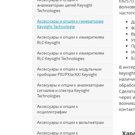
E8257D
анализаторам цепей Keysight
волново
Technologies
частот
Аксессуары и опции к генераторам
Д
Keysight Technologie
Ф
В
Аксессуары и опции к измерителям
У
RLC Keysight
П
И
Аксессуары и опции к измерителям
Б
RLC Keysight Technologies
В инте
Аксессуары и опции к модульным
keysigh
приборам PXI/PXIe/AXI Keysight
наличия
Аксесуары и опции к анализаторам
обрабо
сигналов и спектра Keysight
Сделать
Technologies
через и
возникш
Аксессуары и опции к
контак
осциллографам
Аксессуары и опции к вольтметрам
Хар
Аксессуары и опции к