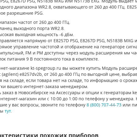
 PSG, E8267D PSG, N5183B MXG или N5173B EXG. Модуль выдает
дного диапазона WR2.8, охватывающего от 260 до 400 ГГц. E82
ное разрешение PSG.
иапазон частот от 260 до 400 ГГц.
ланец выходного порта WR2.8.
ысокая выходная мощность -6 дБм.
правляется напрямую от E8257D PSG, E8267D PSG, N5183B MXG и
рямое управление частотой и отображение на генераторе сигна
мпульсный, FM и PM доступны через модуль расширения мм ча
лок питания 9 В постоянного тока в комплекте.
рнет-магазине kt-spegroup.ru вы можете купить Модуль расши
t (agilent) e8257dv2b, от 260 до 400 ГГц по выгодной цене, выб
 на складе, если товара нет на складе, то информацию о срока
тки вашего интернет-заказа менеджером.
 заказ в Новосибирске на Аксессуары и опции к генераторам ke
нтернет-магазин или с 10:00 до 1:00 по телефону у менеджера
ие у вас вопросы, звоните по телефону
8 (800) 707-44-73
или пи
ты
тут
.
актеристики похожих приборов