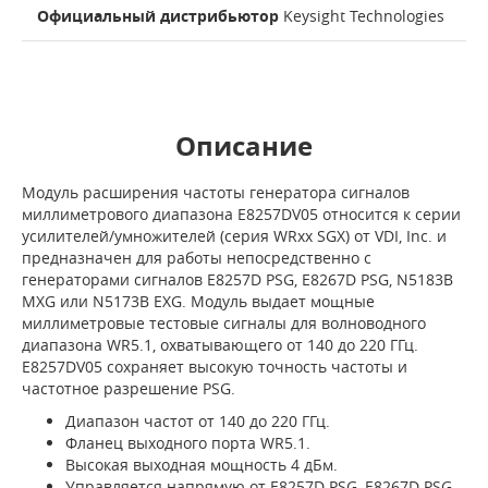
Официальный дистрибьютор
Keysight Technologies
Описание
Модуль расширения частоты генератора сигналов
миллиметрового диапазона E8257DV05 относится к серии
усилителей/умножителей (серия WRxx SGX) от VDI, Inc. и
предназначен для работы непосредственно с
генераторами сигналов E8257D PSG, E8267D PSG, N5183B
MXG или N5173B EXG. Модуль выдает мощные
миллиметровые тестовые сигналы для волноводного
диапазона WR5.1, охватывающего от 140 до 220 ГГц.
E8257DV05 сохраняет высокую точность частоты и
частотное разрешение PSG.
Диапазон частот от 140 до 220 ГГц.
Фланец выходного порта WR5.1.
Высокая выходная мощность 4 дБм.
Управляется напрямую от E8257D PSG, E8267D PSG,