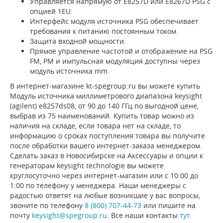
Управляется напрямую от E8257D или E8267D PSG с
опцией 1EU.
Интерфейс модуля источника PSG обеспечивает
требования к питанию постоянным током.
Защита входной мощности.
Прямое управление частотой и отображение на PSG
FM, PM и импульсная модуляция доступны через
модуль источника mm.
В интернет-магазине kt-spegroup.ru вы можете купить
Модуль источника миллиметрового диапазона keysight
(agilent) e8257ds08, от 90 до 140 ГГц по выгодной цене,
выбрав из 75 наименований. Купить товар можно из
наличия на складе, если товара нет на складе, то
информацию о сроках поступления товара вы получите
после обработки вашего интернет-заказа менеджером.
Сделать заказ в Новосибирске на Аксессуары и опции к
генераторам keysight technologie вы можете
круглосуточно через интернет-магазин или с 10:00 до
1:00 по телефону у менеджера. Наши менеджеры с
радостью ответят на любые возникшие у вас вопросы,
звоните по телефону
8 (800) 707-44-73
или пишите на
почту
keysight@spegroup.ru
. Все наши контакты
тут
.