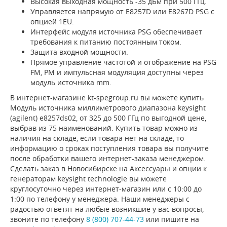
Высокая выходная мощность -35 дБм при 500 ГГц.
Управляется напрямую от E8257D или E8267D PSG с
опцией 1EU.
Интерфейс модуля источника PSG обеспечивает
требования к питанию постоянным током.
Защита входной мощности.
Прямое управление частотой и отображение на PSG
FM, PM и импульсная модуляция доступны через
модуль источника mm.
В интернет-магазине kt-spegroup.ru вы можете купить
Модуль источника миллиметрового диапазона keysight
(agilent) e8257ds02, от 325 до 500 ГГц по выгодной цене,
выбрав из 75 наименований. Купить товар можно из
наличия на складе, если товара нет на складе, то
информацию о сроках поступления товара вы получите
после обработки вашего интернет-заказа менеджером.
Сделать заказ в Новосибирске на Аксессуары и опции к
генераторам keysight technologie вы можете
круглосуточно через интернет-магазин или с 10:00 до
1:00 по телефону у менеджера. Наши менеджеры с
радостью ответят на любые возникшие у вас вопросы,
звоните по телефону
8 (800) 707-44-73
или пишите на