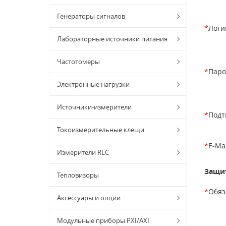
Генераторы сигналов
*
Логи
Лабораторные источники питания
Частотомеры
*
Паро
Электронные нагрузки
Источники-измерители
*
Подт
Токоизмерительные клещи
*
E-Mai
Измерители RLC
Защит
Тепловизоры
*
Обяз
Аксессуары и опции
Модульные приборы PXI/AXI