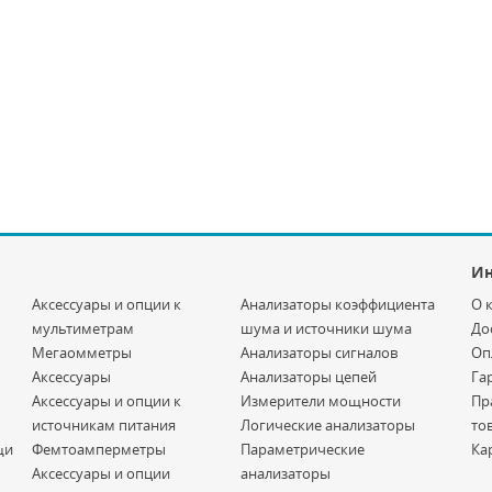
И
Аксессуары и опции к
Анализаторы коэффициента
О 
мультиметрам
шума и источники шума
До
Мегаомметры
Анализаторы сигналов
Оп
Аксессуары
Анализаторы цепей
Га
Аксессуары и опции к
Измерители мощности
Пр
источникам питания
Логические анализаторы
то
щи
Фемтоамперметры
Параметрические
Ка
Аксессуары и опции
анализаторы