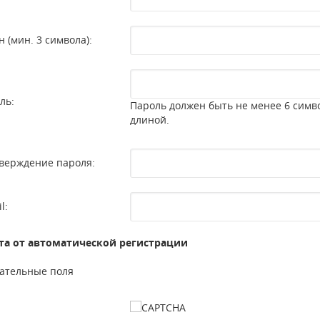
н (мин. 3 символа):
ль:
Пароль должен быть не менее 6 симв
длиной.
верждение пароля:
l:
а от автоматической регистрации
ательные поля