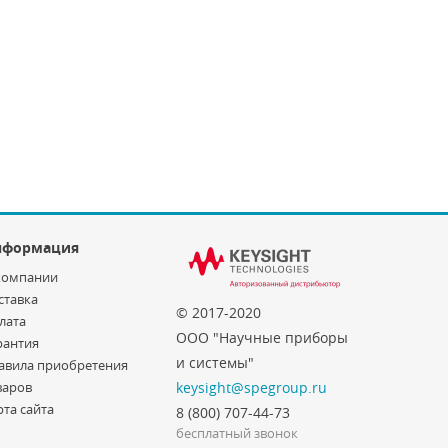
нформация
компании
ставка
© 2017-2020
лата
ООО "Научные приборы
рантия
и системы"
авила приобретения
варов
keysight@spegroup.ru
рта сайта
8 (800) 707-44-73
бесплатный звонок