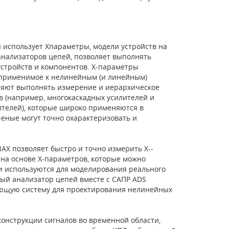
 использует X­параметры, модели устройств на
нализаторов цепей, позволяет выполнять
стройств и компонентов. X-­параметры
 применимое к нелинейным (и линейным)
ляют выполнять измерение и иерархическое
 (например, многокаскадных усилителей и
ителей), которые широко применяются в
еные могут точно охарактеризовать и
A­X позволяет быстро и точно измерить X-­
на основе X­-параметров, которые можно
ли используются для моделирования реального
ый анализатор цепей вместе с САПР ADS
ющую систему для проектирования нелинейных
конструкции сигналов во временной области,