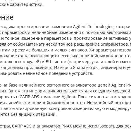
ские характеристики.
ение
етодика проектирования компании Agilent Technologies, которая
X­-параметров и нелинейные измерения с помощью векторных а
 и точное измерение параметров и проектирование активных у
вляют собой математически точное расширение S­параметров,
нтам в режиме больших и малых сигналов. X-­параметры позво
рование схем, включающих несколько нелинейных компонентов
истальных модулей) и ВЧ систем (например, усилителей и смес
кационных приложениях. Измеряя X­параметры, инженеры и уч
изировать нелинейное поведение устройств.
 на базе нелинейного векторного анализатора цепей Agilent PN
ры. Затем эта информация используется для создания моделей 
ровать в САПР ADS компании Agilent. После импорта эти моде
ия линейных и нелинейных компонентов. Нелинейный векторн
т автоматизированную контрольно­измерительную и моделиру
нтов без лишних итераций.
метры, САПР ADS и анализатор PNAX можно использовать для ре