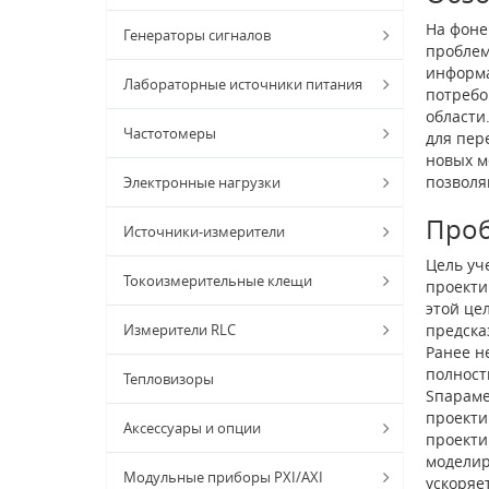
На фоне
Генераторы сигналов
проблем
информа
Лабораторные источники питания
потребо
области
Частотомеры
для пер
новых м
позволя
Электронные нагрузки
Про
Источники-измерители
Цель уч
Токоизмерительные клещи
проекти
этой це
Измерители RLC
предска
Ранее н
полност
Тепловизоры
S­парам
проекти
Аксессуары и опции
проекти
моделир
Модульные приборы PXI/AXI
ускоряе