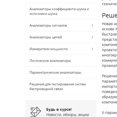
техниче
Анализаторы коэффициента шума и
Реш
источники шума
Новая м
Анализаторы сигналов
основе 
быстрое
Анализаторы цепей
предста
компоне
Измерители мощности
проекти
многокр
коммуни
Логические анализаторы
проанал
Параметрические анализаторы
Решение
парамет
Решения для тестирования систем
импорти
беспроводной связи
поведен
образую
компоне
Будь в курсе!
X-­пара
Новости, обзоры, акции