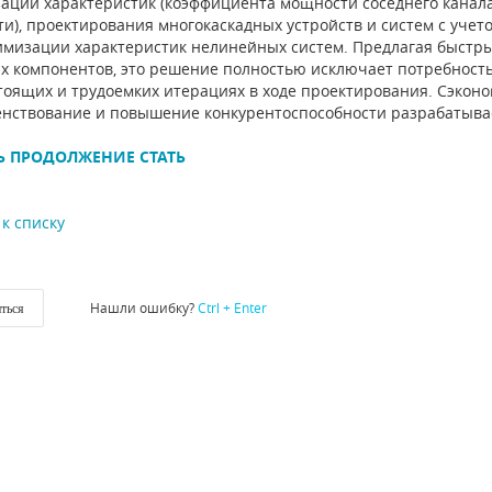
ации характеристик (коэффициента мощности соседнего канал
и), проектирования многокаскадных устройств и систем с учет
имизации характеристик нелинейных систем. Предлагая быстр
х компонентов, это решение полностью исключает потребность 
тоящих и трудоемких итерациях в ходе проектирования. Сэкон
нствование и повышение конкурентоспособности разрабатыва
Ь ПРОДОЛЖЕНИЕ СТАТЬ
к списку
Нашли ошибку?
Ctrl + Enter
ться