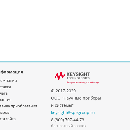
нформация
компании
ставка
© 2017-2020
лата
ООО "Научные приборы
рантия
и системы"
авила приобретения
варов
keysight@spegroup.ru
рта сайта
8 (800) 707-44-73
бесплатный звонок