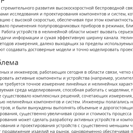
 стремительного развития высокоскоростной беспроводной свя
ами исследования и проектирования компонентов и систем, кот
цию с высокой скоростью, обеспечивая при этом компактность
вало применения полупроводниковых приборов в режимах, близ
. Работа устройств в нелинейной области может вызвать серьез
едачи информации и сужая эффективную ширину канала. Нелин
етодов измерения, далеко выходящих за пределы используемых
ют создавать достоверные модели и точно моделировать проек
блема
еных и инженеров, работающих сегодня в области связи, четко
ровать активные компоненты и устройства (например, усилите
ли требуется точное измерение линейных и нелинейных характе
зуемая среда моделирования, способная работать с моделями, 
е существовало комплексных решений, сочетающих измерения, 
ью нелинейных компонентов и систем. Инженеры полагались н
етров, и были вынуждены выполнять объемные и дорогостоящи
рования, существенно увеличивая сроки и стоимость процесса 
рования может сделать разработку активных устройств и комп
ования и проектирования устройств с существенно меньшим ч
т продвижение изделий на рынок, одновременно обеспечивая п