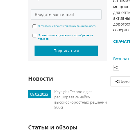
оптимиз
мощност
для опт
активны
дорогос
Я согласен с политикой конфиденциальности
соверше
Я ознакомился с условиями приобретения
товаров
СКАЧАТ
Подписаться
Возврат 
Новости
Подели
Keysight Technologies
08.02.2022
расширяет линейку
высокоскоростных решений
800G
Статьи и обзоры