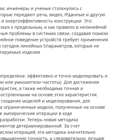
зи, инженеры и ученые столкнулись с
орые передают речь, видео, IP­данные и другую
 и энергоэффективность конструкции. Это
ких к предельным, и как правило в нелинейной
ные проблемы в системах связи, создавая помехи
ейное поведение устройств требует применения
 сегодня линейных S­параметров, которые не
тируемые изделия.
 определена: эффективно и точно моделировать и
ли или умножители частоты). Для достижения
ристик, а также необходима точная и
построенными на основе этих характеристик.
создание моделей и моделирование, для
а ограниченные модели, полученные на основе
е эмпирические итерации в ходе
разработки. Теперь новая методика
онентов детерминированной. За счет
ислом итераций, эта методика значительно
овышенную точность, а следовательно, лучшие