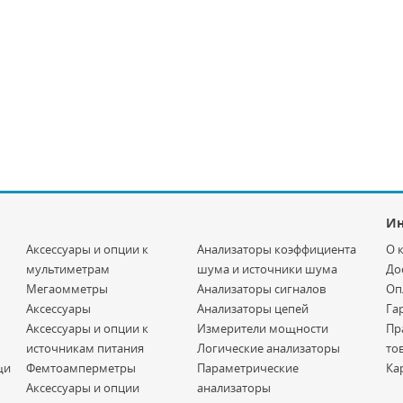
И
Аксессуары и опции к
Анализаторы коэффициента
О 
мультиметрам
шума и источники шума
До
Мегаомметры
Анализаторы сигналов
Оп
Аксессуары
Анализаторы цепей
Га
Аксессуары и опции к
Измерители мощности
Пр
источникам питания
Логические анализаторы
то
щи
Фемтоамперметры
Параметрические
Ка
Аксессуары и опции
анализаторы