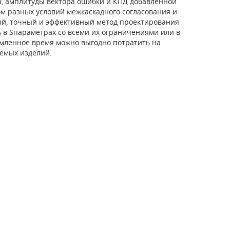
а, амплитуды вектора ошибки и КПД добавленной
ом разных условий межкаскадного согласования и
ый, точный и эффективный метод проектирования
в S­параметрах со всеми их ограничениями или в
омленное время можно выгодно потратить на
емых изделий.