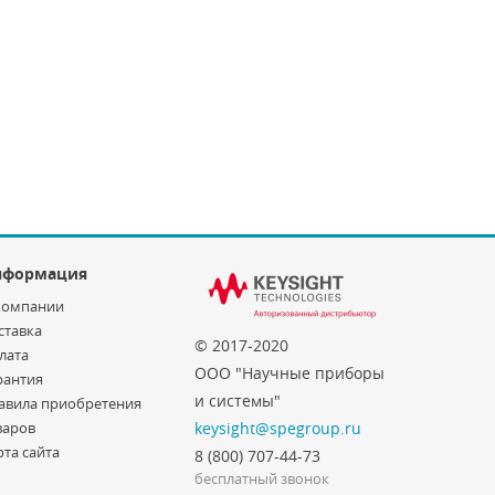
нформация
компании
ставка
© 2017-2020
лата
ООО "Научные приборы
рантия
и системы"
авила приобретения
варов
keysight@spegroup.ru
рта сайта
8 (800) 707-44-73
бесплатный звонок