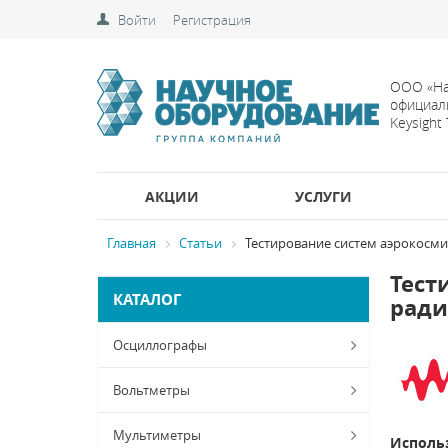
Войти
Регистрация
ООО «На
официал
Keysight
АКЦИИ
УСЛУГИ
Главная
Статьи
Тестирование систем аэрокосми
Тест
КАТАЛОГ
ради
Осциллографы
Вольтметры
Мультиметры
Исполь