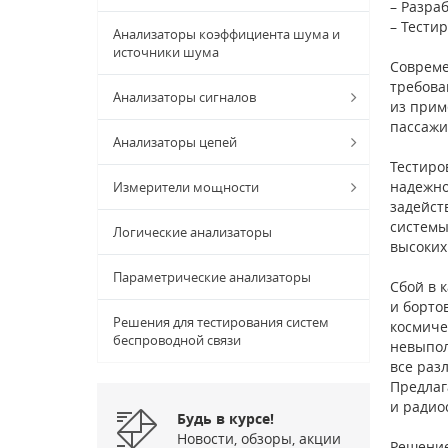
– Разра
– Тести
Анализаторы коэффициента шума и
источники шума
Совреме
требова
Анализаторы сигналов
из прим
пассажи
Анализаторы цепей
Тестиро
надежно
Измерители мощности
задейст
системы
Логические анализаторы
высоких
Параметрические анализаторы
Сбой в 
и борто
Решения для тестирования систем
космиче
беспроводной связи
невыпол
все раз
Предлаг
и радио
Будь в курсе!
Новости, обзоры, акции
Решение