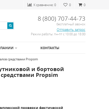
К сравнению:
0
0
0
8 (800) 707-44-73
бесплатный звонок
Отправить запрос
Режим работы: пн-пт с 10:00 до 18:00
МПАНИИ
КОНТАКТЫ
алов средствами Propsim
путниковой и бортовой
средствами Propsim
омплексной проверки фактической