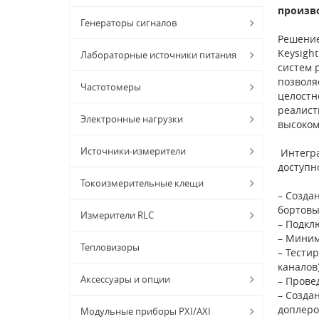
произв
Генераторы сигналов
Решение
Keysigh
Лабораторные источники питания
систем 
позволя
Частотомеры
целостн
реалист
Электронные нагрузки
высоком
Источники-измерители
Интегра
доступн
Токоизмерительные клещи
– Созда
бортовы
Измерители RLC
– Подкл
– Миним
Тепловизоры
– Тести
каналов
Аксессуары и опции
– Прове
– Созда
доплеро
Модульные приборы PXI/AXI