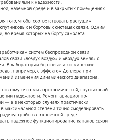
 требованиями к надежности.
шной, наземной среде и в закрытых помещениях.
 того, чтобы соответствовать растущим
спутниковых и бортовых системах связи. Одним
, во время которых на борту самолета
зработчикам систем беспроводной связи
в связи «воздух-воздух» и «воздух-земля» с
я. В лаборатории бортовые и космические
реды, например, с эффектом Доплера при
начений изменения динамического диапазона.
, поэтому системы аэрокосмической, спутниковой
шении надежности. Ремонт авиационно-
ой — а в некоторых случаях практически
 в максимальной степени точно смоделировать
 радиоустройства в конечной среде.
овать надежное функционирование каналов связи
вляется основой для выполнения указанных