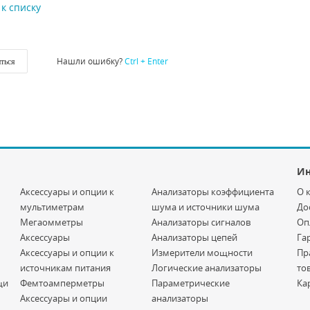
к списку
Нашли ошибку?
Ctrl + Enter
ться
И
Аксессуары и опции к
Анализаторы коэффициента
О 
мультиметрам
шума и источники шума
До
Мегаомметры
Анализаторы сигналов
Оп
Аксессуары
Анализаторы цепей
Га
Аксессуары и опции к
Измерители мощности
Пр
источникам питания
Логические анализаторы
то
щи
Фемтоамперметры
Параметрические
Ка
Аксессуары и опции
анализаторы