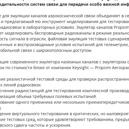
одительности систем связи для передачи особо важной и
 для эмуляции каналов аэрокосмической связи объединяет в се
t и предлагаемый ею инструмент моделирования для тестирова
радиосвязи в лабораторных условиях. Эмулятор каналов Propsim
ет моделировать беспроводные радиоканалы в режиме реальн
ость сигнала в отрасли, файловая эмуляция тестовых сценариев
ичные и воспроизводимые условия испытаний для телеметрии, 
обильной связи с широкополосным доступом.
ция современного эмулятора наземных каналов с эмулятором с
ом по стоимости блоке от компании Keysight — Propsim Aerospac
ние реалистичной тестовой среды для проверки распространени
х линий радиосвязи.
ючение радиостанций для тестирования комплексной производ
изация объема требуемых полевых испытаний.
рование одного приемника или нескольких приемопередатчико
).
дение виртуального тестирования в критических, но маловеро
ние тестовых сред, которые удовлетворяют требованиям, пре
вского сдвига частоты и ускорения.