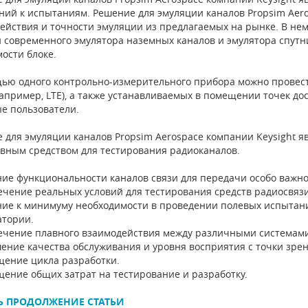
ний к испытаниям. Решение для эмуляции каналов Propsim Aer
ействия и точности эмуляции из предлагаемых на рынке. В не
 современного эмулятора наземных каналов и эмулятора спутн
мости блоке.
ью одного контрольно-измерительного прибора можно провес
например, LTE), а также устанавливаемых в помещении точек дос
е пользователи.
 для эмуляции каналов Propsim Aerospace компании Keysight 
вным средством для тестирования радиоканалов.
ние функциональности каналов связи для передачи особо важн
ечение реальных условий для тестирования средств радиосвяз
ние к минимуму необходимости в проведении полевых испытани
атории.
ечение плавного взаимодействия между различными системами
ение качества обслуживания и уровня восприятия с точки зре
щение цикла разработки.
щение общих затрат на тестирование и разработку.
Ь ПРОДОЛЖЕНИЕ СТАТЬИ