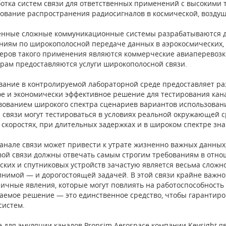
ботка систем связи для ответственных применений с высокими
рование распространения радиосигналов в космической, возду
нные сложные коммуникационные системы разрабатываются для
ниям по широкополосной передаче данных в аэрокосмических, 
еров такого применения являются коммерческие авиаперевозки
рам предоставляются услуги широкополосной связи.
вание в контролируемой лабораторной среде предоставляет ра
е и экономически эффективное решение для тестирования канало
вованием широкого спектра сценариев вариантов использовани
 связи могут тестироваться в условиях реальной окружающей с
 скоростях, при длительных задержках и в широком спектре з
канале связи может привести к утрате жизненно важных данных
вой связи должны отвечать самым строгим требованиям в отно
ских и спутниковых устройств зачастую является весьма сложн
нимой — и дорогостоящей задачей. В этой связи крайне важно
личные явления, которые могут повлиять на работоспособность
аемое решение — это единственное средство, чтобы гарантир
систем.
 для эмуляции каналов Propsim Aerospace компании Keysight я