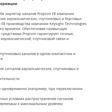
нформации
бе эмулятор каналов Propsim F8 компании
ния аэрокосмических, спутниковых и бортовых
 F8 производства компании Keysight Technologies
ого времени. Обеспечивая наивысшую
 средствами Propsim гарантирует точные,
аэрокосмической, спутниковой связи и
путниковых каналов в одном компактном и
e.
я сигналов аэрокосмических, спутниковых и
ительности.
в одновременно (например, при переключении
ятных условиях распространения сигналов.
дъявляемым к максимальным уровням