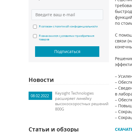
требова
быстрод
функций
по стои
Я согласен с политикой конфиденциальности
С помощ
Я ознакомился с условиями приобретения
товаров
связи (
конечны
Подписаться
Решение
эффекти
– Усиле
Новости
– Обесп
– Сведе
Keysight Technologies
в лабор
08.02.2022
расширяет линейку
– Обесп
высокоскоростных решений
– Повыш
800G
– Сокра
– Сокра
Статьи и обзоры
СКАЧАТ