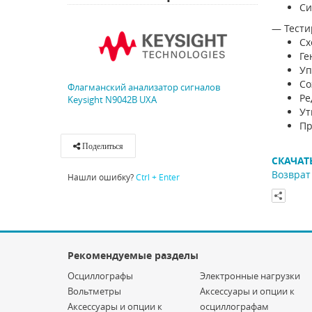
Си
— Тести
Сх
Ге
Уп
Со
Флагманский анализатор сигналов
Ре
Keysight N9042B UXA
Ут
Пр
Поделиться
СКАЧАТ
Возврат 
Нашли ошибку?
Ctrl + Enter
Рекомендуемые разделы
Осциллографы
Электронные нагрузки
Вольтметры
Аксессуары и опции к
Аксессуары и опции к
осциллографам