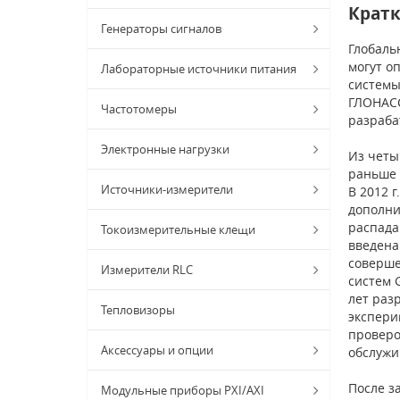
Кратк
Генераторы сигналов
Глобаль
могут о
Лабораторные источники питания
системы
ГЛОНАСС
Частотомеры
разраба
Электронные нагрузки
Из четы
раньше 
Источники-измерители
В 2012 г
дополни
распада
Токоизмерительные клещи
введена
соверше
Измерители RLC
систем G
лет раз
Тепловизоры
экспери
проверо
Аксессуары и опции
обслужив
После з
Модульные приборы PXI/AXI