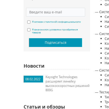
Оп
— Систе
Си
На
Я согласен с политикой конфиденциальности
Си
Я ознакомился с условиями приобретения
товаров
— Сист
Си
Подписаться
Ко
На
Си
Ко
На
Новости
— Систе
Си
Keysight Technologies
08.02.2022
Ко
расширяет линейку
На
высокоскоростных решений
800G
— Тести
Ти
Тр
Статьи и обзоры
Те