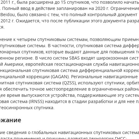
 2011 г., была расширена до 15 спутников, что позволило начат
. Полный ввод в действие запланирован на 2020 г. Ограничен
 Beidou, было связано с тем, что полный контрольный докумен
 2012 г. Ожидается, что после публикации этого документа раз
ся.
нение к четырем спутниковым системам, позволяющим приемн
спутниковые системы. В частности, спутниковая система диффе
ионарных спутников, которые выдают данные для повышения т
енном регионе. В число систем SBAS входят широкозонная сис
й Америки, европейская геостационарная служба навигационно
нкциональная спутниковая система дифференциальной коррекц
нциальной коррекции (GAGAN). Региональные навигационные с
нитная спутниковая система (QZSS), используют спутники, орб
я обеспечить точное местоопределение в ограниченных района
ее время выпускаются устройства, поддерживающие эту систе
овая система (IRNSS) находится в стадии разработки и для нее
геосинхронных спутника.
ржание
ие сведения о глобальных навигационных спутниковых система
ласти применения и причины развития технологии ГНСС;