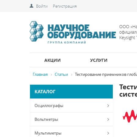
Войти
Регистрация
ООО «На
официал
Keysight
АКЦИИ
УСЛУГИ
Главная
Статьи
Тестирование приемников глоб
Тест
КАТАЛОГ
сист
Осциллографы
Вольтметры
Мультиметры