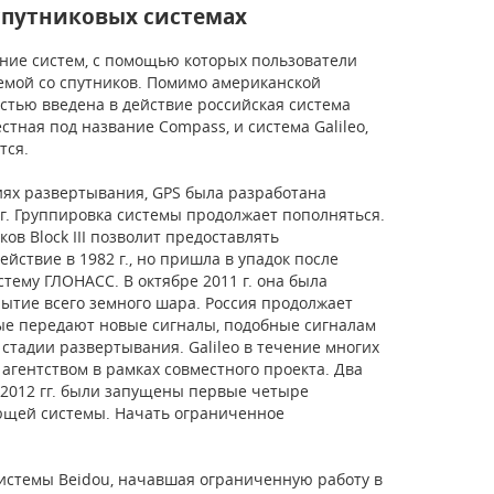
спутниковых системах
ние систем, с помощью которых пользователи
емой со спутников. Помимо американской
стью введена в действие российская система
тная под название Compass, и система Galileo,
тся.
диях развертывания, GPS была разработана
 г. Группировка системы продолжает пополняться.
ов Block III позволит предоставлять
ствие в 1982 г., но пришла в упадок после
тему ГЛОНАСС. В октябре 2011 г. она была
ытие всего земного шара. Россия продолжает
рые передают новые сигналы, подобные сигналам
на стадии развертывания. Galileo в течение многих
гентством в рамках совместного проекта. Два
 2012 гг. были запущены первые четыре
ующей системы. Начать ограниченное
 системы Beidou, начавшая ограниченную работу в