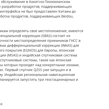
ь обслуживание в Азиатско-Тихоокеанском
ие разработки продуктов, поддерживающих
т интерфейса не был предоставлен Китаем до
работка продуктов, поддерживающих Beidou,
икам определять свое местоположение, имеются
ренциальной коррекции (SBAS) состоит из
очности местоопределения приемников ГНСС в
тема дифференциальной коррекции (WAAS) для
го покрытия (EGNOS) для Европы, японская
ии (MSAS) и индийская спутниковая система
путниковые системы, такие как японская
иты которых проходят над конкретными зонами,
х. Первый спутник QZSS уже запущен и в
му. Индийская региональная навигационная
 планируется запустить три геостационарных и
х: