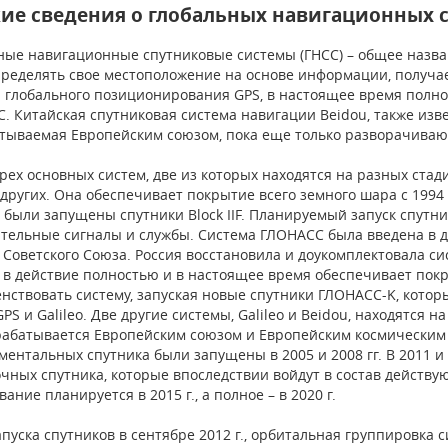
ие сведения о глобальных навигационных 
ные навигационные спутниковые системы (ГНСС) – общее назва
пределять свое местоположение на основе информации, получа
 глобального позиционирования GPS, в настоящее время полно
. Китайская спутниковая система навигации Beidou, также извес
тываемая Европейским союзом, пока еще только разворачиваю
рех основных систем, две из которых находятся на разных ста
других. Она обеспечивает покрытие всего земного шара с 1994
. были запущены спутники Block IIF. Планируемый запуск спутник
тельные сигналы и службы. Система ГЛОНАСС была введена в дей
 Советского Союза. Россия восстановила и доукомплектовала сис
 в действие полностью и в настоящее время обеспечивает покр
нствовать систему, запуская новые спутники ГЛОНАСС-K, кото
PS и Galileo. Две другие системы, Galileo и Beidou, находятся 
рабатывается Европейским союзом и Европейским космическим а
ментальных спутника были запущены в 2005 и 2008 гг. В 2011 и
чных спутника, которые впоследствии войдут в состав действ
ание планируется в 2015 г., а полное – в 2020 г.
апуска спутников в сентябре 2012 г., орбитальная группировка