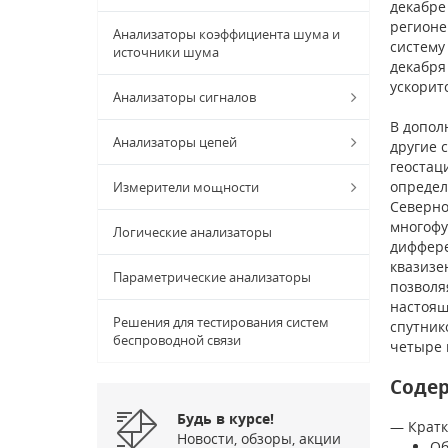
декабре
регионе
Анализаторы коэффициента шума и
систему
источники шума
декабря
ускорит
Анализаторы сигналов
В допол
Анализаторы цепей
другие 
геостац
определ
Измерители мощности
Северно
многофу
Логические анализаторы
диффере
квазизе
Параметрические анализаторы
позволя
настоящ
Решения для тестирования систем
спутник
беспроводной связи
четыре 
Соде
Будь в курсе!
— Кратк
Новости, обзоры, акции
Об