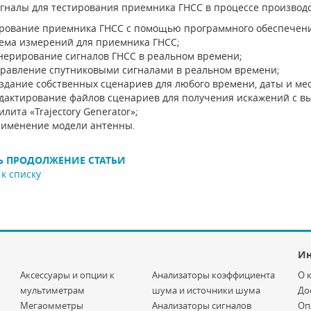
гналы для тестирования приемника ГНСС в процессе производс
рование приемника ГНСС с помощью программного обеспечения 
ема измерений для приемника ГНСС;
нерирование сигналов ГНСС в реальном времени;
равление спутниковыми сигналами в реальном времени;
здание собственных сценариев для любого времени, даты и ме
дактирование файлов сценариев для получения искажений с в
илита «Trajectory Generator»;
именение модели антенны.
Ь ПРОДОЛЖЕНИЕ СТАТЬИ
к списку
И
Аксессуары и опции к
Анализаторы коэффициента
О 
мультиметрам
шума и источники шума
До
Мегаомметры
Анализаторы сигналов
Оп