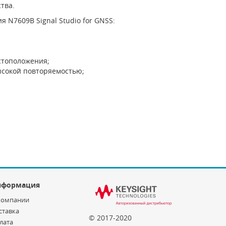
тва.
N7609B Signal Studio for GNSS:
стоположения;
ысокой повторяемостью;
нформация
компании
ставка
© 2017-2020
лата