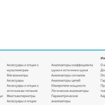
И
Аксессуары и опции к
Анализаторы коэффициента
О 
мультиметрам
шума и источники шума
До
Мегаомметры
Анализаторы сигналов
Оп
Аксессуары
Анализаторы цепей
Га
Аксессуары и опции к
Измерители мощности
Пр
источникам питания
Логические анализаторы
то
щи
Фемтоамперметры
Параметрические
Ка
Аксессуары и опции
анализаторы