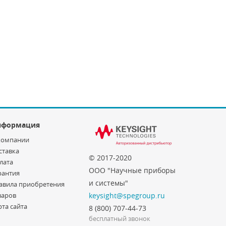
нформация
компании
ставка
© 2017-2020
лата
ООО "Научные приборы
рантия
и системы"
авила приобретения
варов
keysight@spegroup.ru
рта сайта
8 (800) 707-44-73
бесплатный звонок