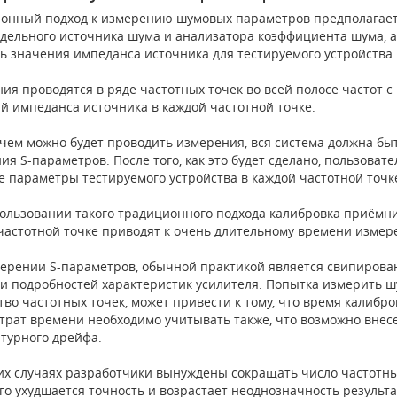
онный подход к измерению шумовых параметров предполагает
отдельного источника шума и анализатора коэффициента шума, 
ь значения импеданса источника для тестируемого устройства.
ия проводятся в ряде частотных точек во всей полосе частот 
й импеданса источника в каждой частотной точке.
чем можно будет проводить измерения, вся система должна бы
ия S-параметров. После того, как это будет сделано, пользова
 параметры тестируемого устройства в каждой частотной точке
ользовании такого традиционного подхода калибровка приёмн
частотной точке приводят к очень длительному времени измер
ерении S-параметров, обычной практикой является свипирован
и подробностей характеристик усилителя. Попытка измерить ш
тво частотных точек, может привести к тому, что время калибр
атрат времени необходимо учитывать также, что возможно вне
турного дрейфа.
их случаях разработчики вынуждены сокращать число частотных
его ухудшается точность и возрастает неоднозначность результ