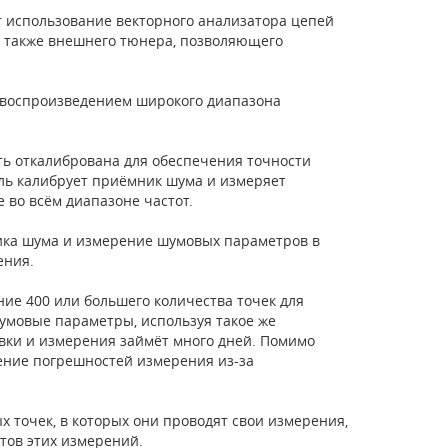
 использование векторного анализатора цепей
а также внешнего тюнера, позволяющего
с воспроизведением широкого диапазона
ть откалибрована для обеспечения точности
тель калибрует приёмник шума и измеряет
 во всём диапазоне частот.
ика шума и измерение шумовых параметров в
ения.
ие 400 или большего количества точек для
умовые параметры, используя такое же
овки и измерения займёт много дней. Помимо
сение погрешностей измерения из-за
 точек, в которых они проводят свои измерения,
атов этих измерений.