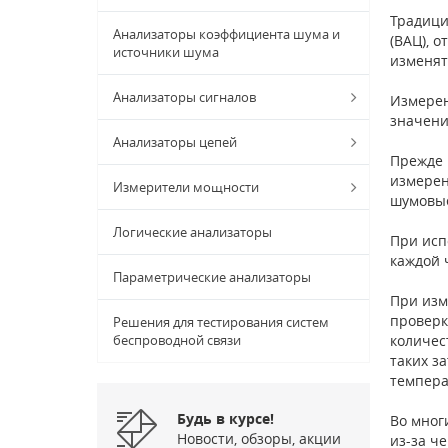
Традици
Анализаторы коэффициента шума и
(ВАЦ), 
источники шума
изменят
Анализаторы сигналов
Измерен
значени
Анализаторы цепей
Прежде 
измерен
Измерители мощности
шумовые
Логические анализаторы
При исп
каждой 
Параметрические анализаторы
При изм
проверк
Решения для тестирования систем
беспроводной связи
количес
таких з
темпера
Будь в курсе!
Во мног
Новости, обзоры, акции
из-за ч