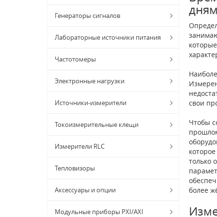
дня
Генераторы сигналов
Определ
занимаю
Лабораторные источники питания
которые
характе
Частотомеры
Наиболе
Электронные нагрузки
Измерен
недоста
Источники-измерители
свои пр
Чтобы с
Токоизмерительные клещи
прошлом
оборудо
Измерители RLC
которое
только 
Тепловизоры
парамет
обеспеч
Аксессуары и опции
более ж
Изме
Модульные приборы PXI/AXI