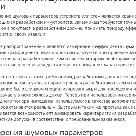
ми
ение шумовых параметров устройств или схем является крайне
щихся разработкой РЧ-устройств. Заказчикам требуются точн
 они покупают, а разработчики должны понимать природу эфф
ристик своих изделий.
е распространённым является измерение коэффициента шума, н
ие коэффициента шума широко используется при проведении п
точно для разработчиков схем и систем, которым необходимо з
оектные решения для достижения их наилучших характеристик
оответствовать этим требованиям, разработчики должны сосре
 измерение шумовых параметров для разработчиков схем и си
вание было слишком специализированным, и для проведения и
 зачастую исчислялось днями. Теперь при использовании сери
одного тюнера импеданса, используемого в качестве дополните
ров становится реальным, быстрым и таким же простым, как из
ивается возможность оптимизировать характеристики разраба
ёсткие допуски, в соответствии с требованиями заказчиков.
рения шумовых параметров