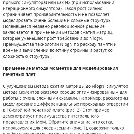
прямого симулятора) или как N2 (при использовании
итерационного симулятора). Такой рост сильно
ограничивает производительность и не позволяет
моделировать очень большие и сложные структуры.
Появившееся недавно революционное решение
заключается в применении методов сжатия матриц,
которые уменьшают рост требований до NlogN.
Преимущества технологии NlogN по расходу памяти и
времени вычислений воистину огромны и растут со
сложностью структуры.
Применение метода моментов для моделирования
печатных плат
С улучшением метода сжатия матрицы до NlogN, симулятор
метода моментов оказался хорошо оптимизированным для
работы с очень сложными схемами. Например, рассмотрим
моделирование дифференциальных переходных отверстий
в 16-слойной печатной плате (рис. 2). Этот пример
демонстрирует преимущества интегрального
представления MoM. Обратите внимание, что сетка,
используемая для слоёв «земли» (рис. 1), содержит только
ячейки в зазорах между полигоном и переходным