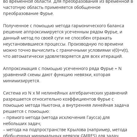
во временной области. Для преобразования из временной в
частотную область применяется обобщенное
преобразование Фурье.
Полученное с помощью метода гармонического баланса
решение аппроксимируется усеченным рядом Фурье, и
данный метод по своей сути не способен отражать
неустановившиеся процессы. Производную по времени
можно точно вычислить с граничными условиями v(0)=v(t),
что автоматически удовлетворяется для всех итераций.
Аппроксимация с помощью усеченного ряда Фурье + N
уравнений схемы дают функцию невязки, которая
минимизируется.
Система из N x M нелинейных алгебраических уравнений
разрешается относительно коэффициентов Фурье с
помощью метода Ньютона, а внутренняя линейная задача
решается с помощью:
– прямого метода (метода исключения Гаусса) для
небольших задач;
– метода на подпространстве Крылова (например, метода
обобщенных минимальных невязок GMRES) для задач