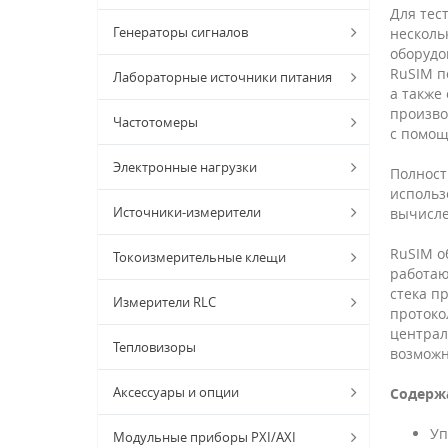
Для тес
Генераторы сигналов
несколь
оборудо
RuSIM п
Лабораторные источники питания
а также
произво
Частотомеры
c помощ
Электронные нагрузки
Полност
использ
Источники-измерители
вычисле
RuSIM о
Токоизмерительные клещи
работаю
стека п
Измерители RLC
протоко
централ
Тепловизоры
возможн
Аксессуары и опции
Содерж
Уп
Модульные приборы PXI/AXI