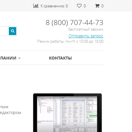
К сравнению:
0
0
0
8 (800) 707-44-73
бесплатный звонок
Отправить запрос
Режим работы: пн-пт с 10:00 до 18:00
МПАНИИ
КОНТАКТЫ
вным
редактором