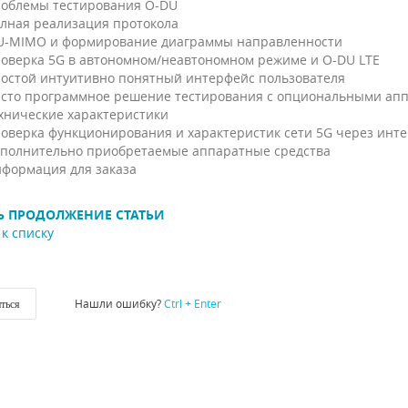
облемы тестирования O-DU
лная реализация протокола
-MIMO и формирование диаграммы направленности
оверка 5G в автономном/неавтономном режиме и O-DU LTE
остой интуитивно понятный интерфейс пользователя
сто программное решение тестирования с опциональными ап
хнические характеристики
оверка функционирования и характеристик сети 5G через инте
полнительно приобретаемые аппаратные средства
формация для заказа
Ь ПРОДОЛЖЕНИЕ СТАТЬИ
к списку
Нашли ошибку?
Ctrl + Enter
ться