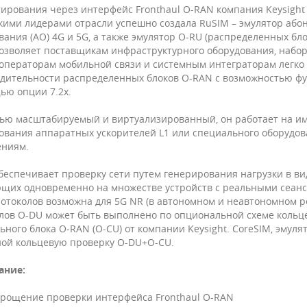
тирования через интерфейс Fronthaul O-RAN компания Keysight 
кими лидерами отрасли успешно создала RuSIM – эмулятор або
вания (АО) 4G и 5G, а также эмулятор O-RU (распределенных бло
озволяет поставщикам инфраструктурного оборудования, набор
 операторам мобильной связи и системным интеграторам легко
дительности распределенных блоков O-RAN с возможностью фу
ью опции 7.2x.
ью масштабируемый и виртуализированный, он работает на им
ования аппаратных ускорителей L1 или специального оборудов
ниям.
беспечивает проверку сети путем генерирования нагрузки в ви
щих одновременно на множестве устройств с реальными сеанс
ротоколов возможна для 5G NR (в автономном и неавтономном ре
лов O-DU может быть выполнено по опциональной схеме кольц
ьного блока O-RAN (O-CU) от компании Keysight. CoreSIM, эмуля
ой кольцевую проверку O-DU+O-CU.
ание:
рощение проверки интерфейса Fronthaul O-RAN