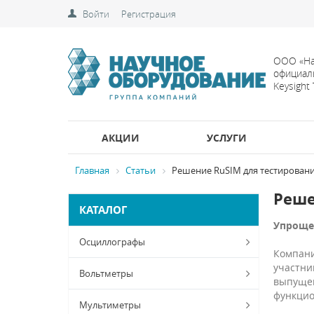
Войти
Регистрация
ООО «На
официал
Keysight
АКЦИИ
УСЛУГИ
Главная
Статьи
Решение RuSIM для тестирован
Реше
КАТАЛОГ
Упрощен
Осциллографы
Компани
участни
Вольтметры
выпущен
функцио
Мультиметры