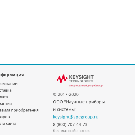
нформация
компании
ставка
© 2017-2020
лата
ООО "Научные приборы
рантия
и системы"
авила приобретения
варов
keysight@spegroup.ru
рта сайта
8 (800) 707-44-73
бесплатный звонок