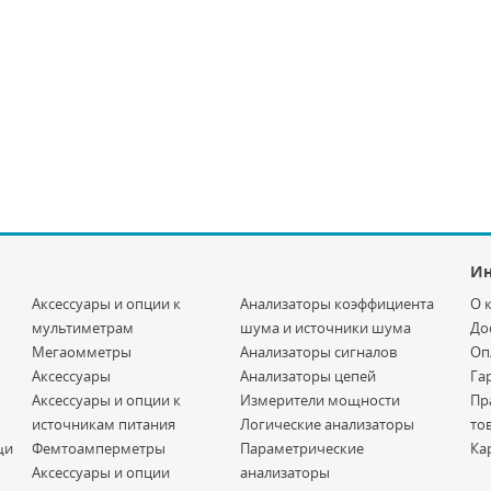
И
Аксессуары и опции к
Анализаторы коэффициента
О 
мультиметрам
шума и источники шума
До
Мегаомметры
Анализаторы сигналов
Оп
Аксессуары
Анализаторы цепей
Га
Аксессуары и опции к
Измерители мощности
Пр
источникам питания
Логические анализаторы
то
щи
Фемтоамперметры
Параметрические
Ка
Аксессуары и опции
анализаторы