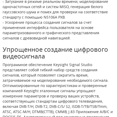
- Затухание в режиме реальном времени, моделирование
одночастотных сетей и систем MISO, генерация белого
гауссовского шума и помех для проверки на соответствие
стандарту с помощью N5106A PXB.
- Ускорение процесса создания сигналов за счет
применения интерфейса пользователя на основе
параметризованного и графического представления
сигналов с древовидной навигацией.
Упрощенное создание цифрового
видеосигнала
Программное обеспечение Keysight Signal Studio
представляет собой гибкий набор средств создания
сигналов, который позволяет сократить время,
затрачиваемое на моделирование необходимого сигнала.
Оптимизированные по характеристикам и проверенные
компанией Keysight эталонные сигналы упрощают
измерение параметров и проверку ваших устройств,
соответствующих стандартам цифрового телевидения,
включая DVB-T/H, DVB-T2, DVB-C/S/ S2, ISDB-T/TB/TSB/Tmm,
ATSC, ATSC-M/H, DTMB(CTTB), CMMB, J.83 Приложение A/B/C и
DOCSIS DS. Адаптированный под конкретные приложения